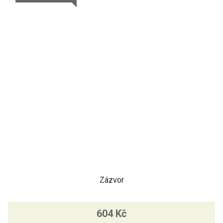
Zázvor
604 Kč