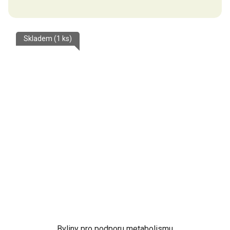
Skladem
(1 ks)
Byliny pro podporu metabolismu