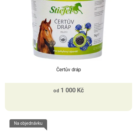
Čertův dráp
1 000 Kč
od
Na objednávku