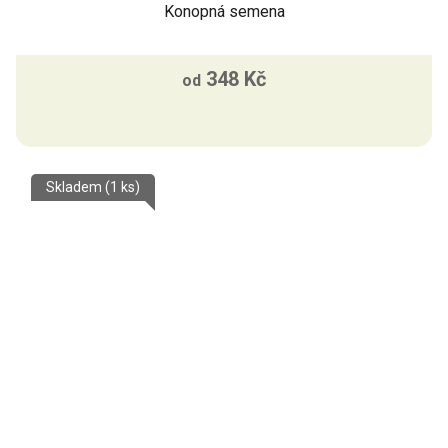
Konopná semena
348 Kč
od
Skladem
(1 ks)