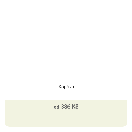
Kopřiva
386 Kč
od