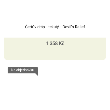
Čertův dráp - tekutý - Devil’s Relief
1 358 Kč
Na objednávku