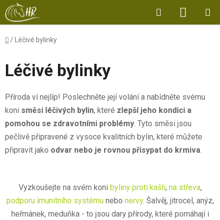
Přejít
Hledat
NÁKUP
na
obsah
KOŠÍK
Domů
/
Léčivé bylinky
Léčivé bylinky
Příroda ví nejlíp! Poslechněte její volání a nabídněte svému
koni
směsi léčivých bylin
, které
zlepší jeho kondici a
pomohou se zdravotními problémy
. Tyto směsi jsou
pečlivě připravené z vysoce kvalitních bylin, které můžete
připravit jako
odvar nebo je rovnou přisypat do krmiva
.
Vyzkoušejte na svém koni
byliny proti kašli
,
na střeva
,
podporu imunitního systému
nebo
nervy
. Šalvěj, jitrocel, anýz,
heřmánek, meduňka - to jsou dary přírody, které pomáhají i