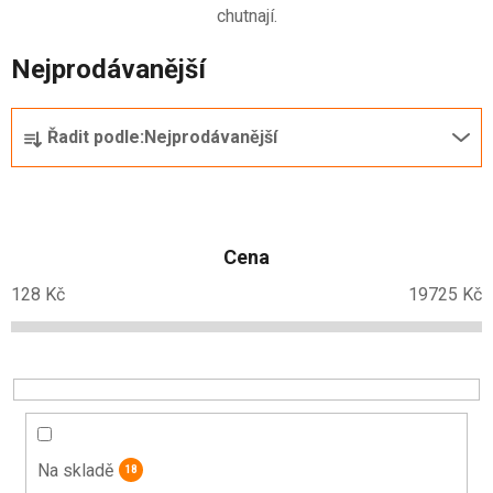
chutnají.
Nejprodávanější
Ř
Řadit podle:
Nejprodávanější
a
z
e
n
Cena
í
p
128
Kč
19725
Kč
r
o
d
u
k
t
Na skladě
18