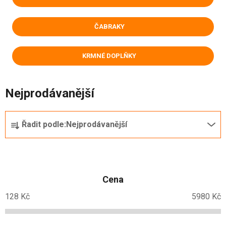
ČABRAKY
KRMNÉ DOPLŇKY
Nejprodávanější
Ř
Řadit podle:
Nejprodávanější
a
z
e
n
Cena
í
p
128
Kč
5980
Kč
r
o