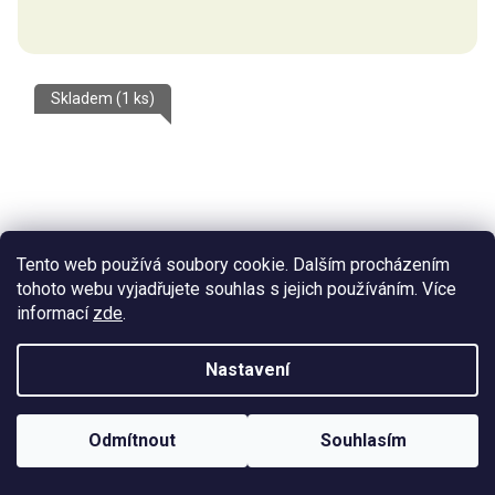
je
5,0
z
Skladem
(1 ks)
5
hvězdiček.
Tento web používá soubory cookie. Dalším procházením
tohoto webu vyjadřujete souhlas s jejich používáním. Více
informací
zde
.
Nastavení
Odmítnout
Souhlasím