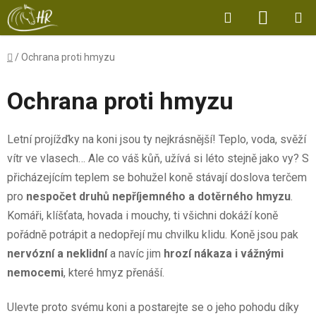
Přejít
Hledat
NÁKUP
na
obsah
KOŠÍK
Domů
/
Ochrana proti hmyzu
Ochrana proti hmyzu
Letní projížďky na koni jsou ty nejkrásnější! Teplo, voda, svěží
vítr ve vlasech… Ale co váš kůň, užívá si léto stejně jako vy? S
přicházejícím teplem se bohužel koně stávají doslova terčem
pro
nespočet druhů nepříjemného a dotěrného hmyzu
.
Komáři, klíšťata, hovada i mouchy, ti všichni dokáží koně
pořádně potrápit a nedopřejí mu chvilku klidu. Koně jsou pak
nervózní a neklidní
a navíc jim
hrozí nákaza i vážnými
nemocemi
, které hmyz přenáší.
Ulevte proto svému koni a postarejte se o jeho pohodu díky