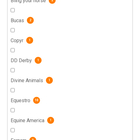
Bling your horse
2
Bucas
2
Copyr
1
DD Derby
1
Divine Animals
1
Equestro
10
Equine America
1