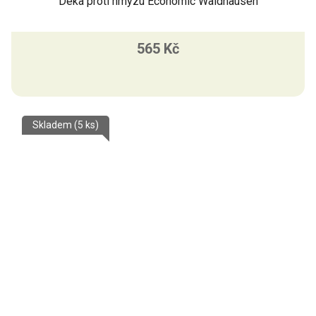
Deka proti hmyzu Economic Waldhausen
565 Kč
Skladem
(5 ks)