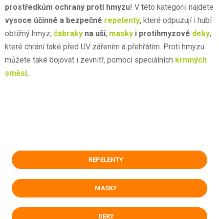
prostředkům ochrany proti hmyzu
! V této kategorii najdete
vysoce účinné a bezpečné
repelenty
,
které odpuzují i hubí
obtížný hmyz,
čabraky
na uši
,
masky
i protihmyzové
deky
,
které chrání také před UV zářením a přehřátím. Proti hmyzu
můžete také bojovat i zevnitř, pomocí speciálních
krmných
směsí
.
REPELENTY
MASKY
DEKY