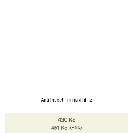
Anti Insect - minerální liz
Průměrné
430 Kč
hodnocení
461 Kč
produktu
(–6 %)