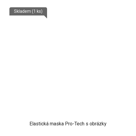
Skladem
(1 ks)
Elastická maska Pro-Tech s obrázky
Průměrné