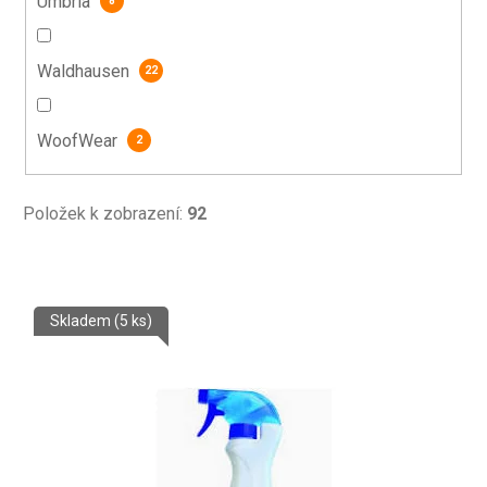
Umbria
8
Waldhausen
22
WoofWear
2
Položek k zobrazení:
92
V
Skladem
(5 ks)
ý
p
i
s
p