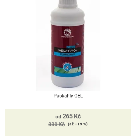
PaskaFly GEL
Průměrné
265 Kč
hodnocení
od
330 Kč
produktu
(až –19 %)
je