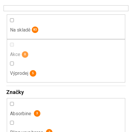
d
u
k
t
Na skladě
83
ů
Akce
0
Výprodej
5
Značky
Absorbine
3