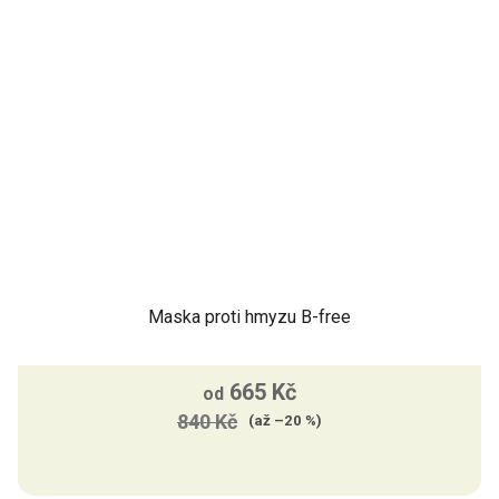
Maska proti hmyzu B-free
665 Kč
od
840 Kč
(až –20 %)