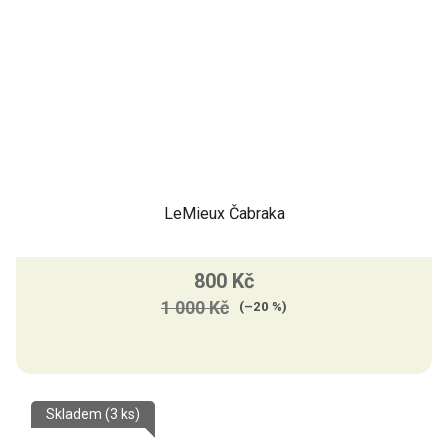
LeMieux Čabraka
800 Kč
1 000 Kč
(–20 %)
Skladem
(3 ks)