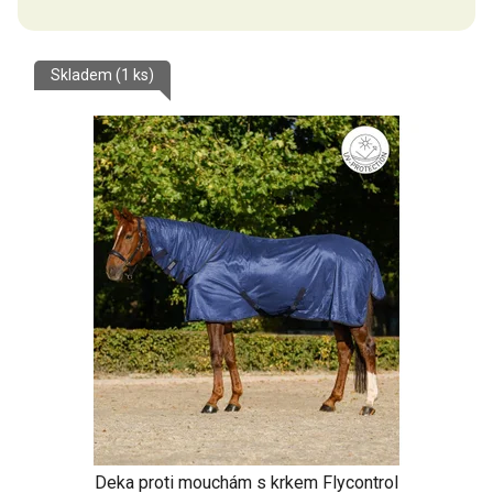
5,0
z
Skladem
(1 ks)
5
hvězdiček.
Deka proti mouchám s krkem Flycontrol