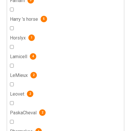
Farnam
3
Harry 's horse
5
Horslyx
1
Lamicell
4
LeMieux
2
Leovet
2
PaskaCheval
2