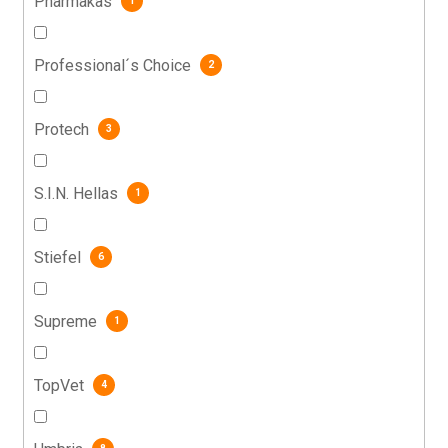
Pharmakas
1
Professional´s Choice
2
Protech
3
S.I.N. Hellas
1
Stiefel
6
Supreme
1
TopVet
4