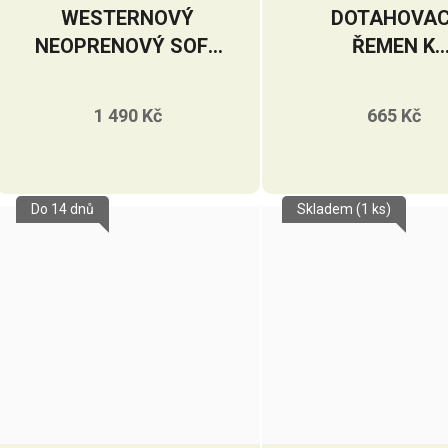
WESTERNOVÝ
DOTAHOVAC
NEOPRENOVÝ SOFT
ŘEMEN K
TOUCH PODBŘIŠNÍK
PODBŘIŠNÍK
1 490 Kč
665 Kč
Do 14 dnů
Skladem
(1 ks)