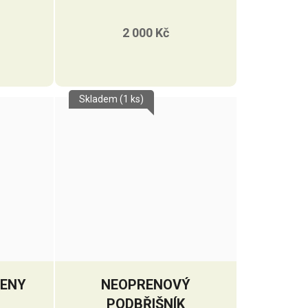
PODBŘIŠNÍK S
PRAVÝM BERÁNKEM
2 000 Kč
Skladem
(1 ks)
MENY
NEOPRENOVÝ
PODBŘIŠNÍK