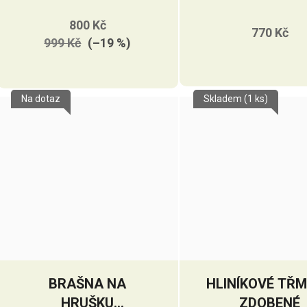
ZDOBENÝ
STŘÍBRNÝM
800 Kč
770 Kč
DRÁTKEM
999 Kč
(–19 %)
Na dotaz
Skladem
(1 ks)
BRAŠNA NA
HLINÍKOVÉ TŘ
HRUŠKU
ZDOBENÉ