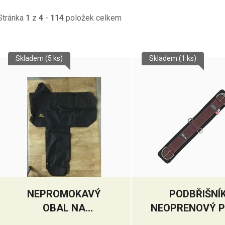
Stránka
1
z
4
-
114
položek celkem
V
Skladem
(5 ks)
Skladem
(1 ks)
ý
p
s
p
r
o
d
u
k
NEPROMOKAVÝ
PODBŘIŠNÍ
t
OBAL NA
NEOPRENOVÝ 
ů
WESTERNOVÉ
´S AIRFLO