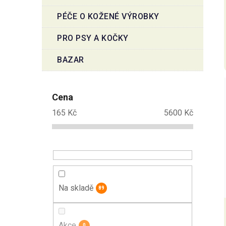
PÉČE O KOŽENÉ VÝROBKY
PRO PSY A KOČKY
BAZAR
Cena
165
Kč
5600
Kč
Na skladě
89
Akce
0