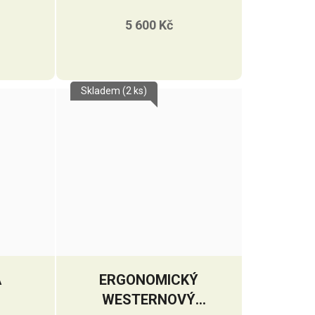
CONTOURED
5 600 Kč
Skladem
(2 ks)
A
ERGONOMICKÝ
WESTERNOVÝ