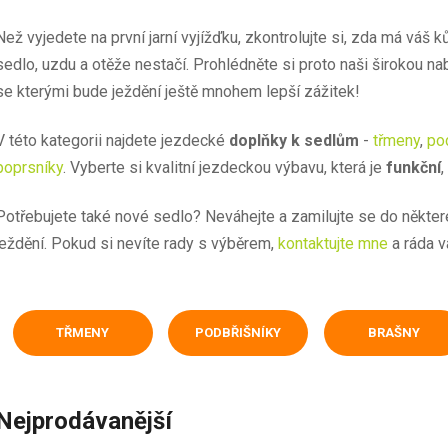
Než vyjedete na první jarní vyjížďku, zkontrolujte si, zda má váš 
sedlo, uzdu a otěže nestačí. Prohlédněte si proto naši širokou n
se kterými bude ježdění ještě mnohem lepší zážitek!
V této kategorii najdete jezdecké
doplňky k sedlům
-
třmeny
,
po
poprsníky
. Vyberte si kvalitní jezdeckou výbavu, která je
funkční
Potřebujete také nové sedlo? Neváhejte a zamilujte se do někte
ježdění. Pokud si nevíte rady s výběrem,
kontaktujte mne
a ráda 
TŘMENY
PODBŘIŠNÍKY
BRAŠNY
Nejprodávanější