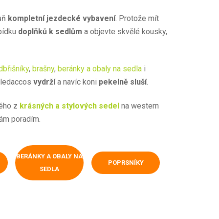
kůň
kompletní jezdecké vybavení
. Protože mít
abídku
doplňků k sedlům
a objevte skvělé kousky,
dbřišníky
,
brašny
,
beránky a obaly na sedla
i
, ledaccos
vydrží
a navíc koni
pekelně sluší
.
rého z
krásných a stylových sedel
na western
vám poradím.
BERÁNKY A OBALY NA
POPRSNÍKY
SEDLA