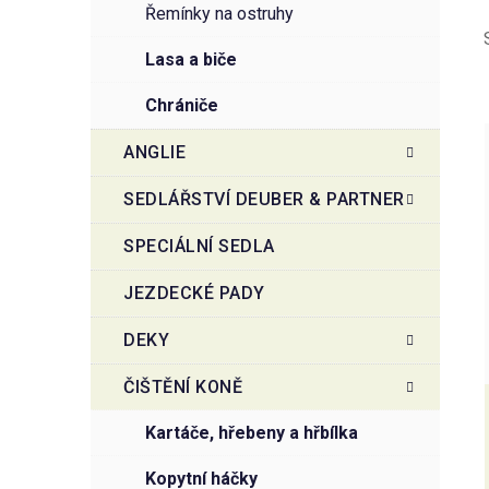
řemínky na ostruhy
lasa a biče
chrániče
ANGLIE
SEDLÁŘSTVÍ DEUBER & PARTNER
i
SPECIÁLNÍ SEDLA
JEZDECKÉ PADY
DEKY
ČIŠTĚNÍ KONĚ
kartáče, hřebeny a hřbílka
kopytní háčky