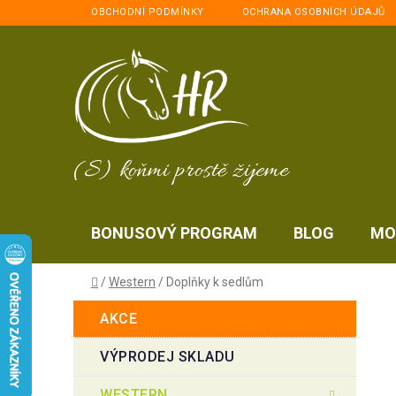
Přejít
OBCHODNÍ PODMÍNKY
OCHRANA OSOBNÍCH ÚDAJŮ
na
obsah
(S) koňmi prostě žijeme
BONUSOVÝ PROGRAM
BLOG
MO
Domů
/
Western
/
Doplňky k sedlům
P
K
Přeskočit
AKCE
a
kategorie
o
t
s
VÝPRODEJ SKLADU
e
t
g
WESTERN