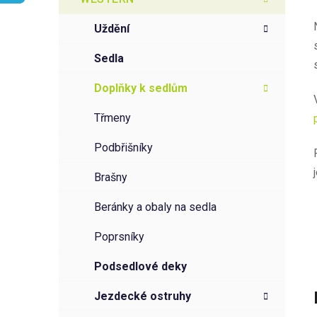
r
o
a
r
uždění
i
n
e
n
sedla
í
doplňky k sedlům
p
a
třmeny
n
podbřišníky
e
l
brašny
beránky a obaly na sedla
poprsníky
podsedlové deky
jezdecké ostruhy