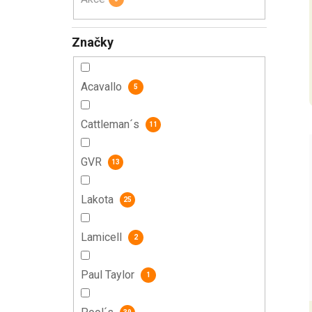
Značky
Acavallo
5
Cattleman´s
11
GVR
13
Lakota
25
Lamicell
2
Paul Taylor
1