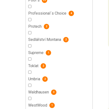
Pool´s
39
Professional´s Choice
4
Protech
2
Sedlářství Montana
2
Supreme
1
Toklat
2
Umbria
2
Waldhausen
3
WestWood
1