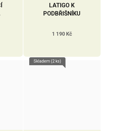
Í
LATIGO K
PODBŘIŠNÍKU
U
1 190 Kč
Skladem
(2 ks)