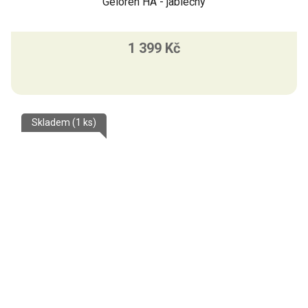
Geloren HA - jablečný
1 399 Kč
Skladem
(1 ks)