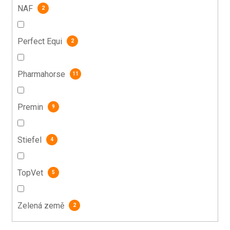
NAF
2
Perfect Equi
2
Pharmahorse
11
Premin
9
Stiefel
4
TopVet
5
Zelená země
2