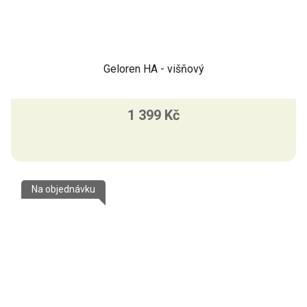
Geloren HA - višňový
1 399 Kč
Na objednávku