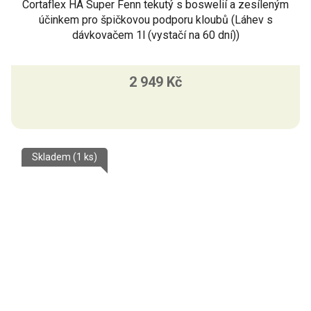
Cortaflex HA Super Fenn tekutý s boswelií a zesíleným
účinkem pro špičkovou podporu kloubů (Láhev s
dávkovačem 1l (vystačí na 60 dní))
2 949 Kč
Skladem
(1 ks)