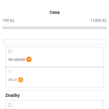
e
n
Cena
í
p
199
Kč
11000
Kč
r
o
d
u
k
t
Na skladě
34
ů
Akce
0
Značky