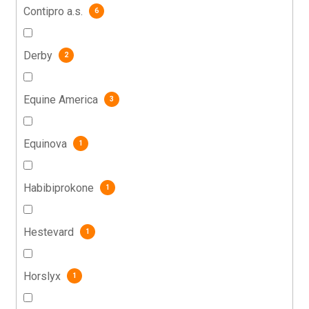
Contipro a.s.
6
Derby
2
Equine America
3
Equinova
1
Habibiprokone
1
Hestevard
1
Horslyx
1