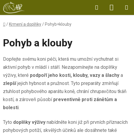
Přejít
Hledat
NÁKUP
na
obsah
KOŠÍK
Domů
/
Krmení a doplňky
/
Pohyb+klouby
Pohyb a klouby
Dopřejte svému koni péči, která mu umožní vychutnat si
aktivní pohyb v mládí i stáří. Nezapomínejte na doplňky
výživy, které
podpoří jeho kosti, klouby, vazy a šlachy
a
zlepší
jejich hybnost a pružnost. Tyto preparáty zmírňují
ztuhlost pohybového aparátu koně, chrání chrupavčitou tkáň
kostí, a zároveň působí
preventivně proti zánětům a
bolesti
.
Tyto
doplňky výživy
nabídněte koni již při prvních příznacích
pohybových potíží, skvělých účinků ale dosáhnete také