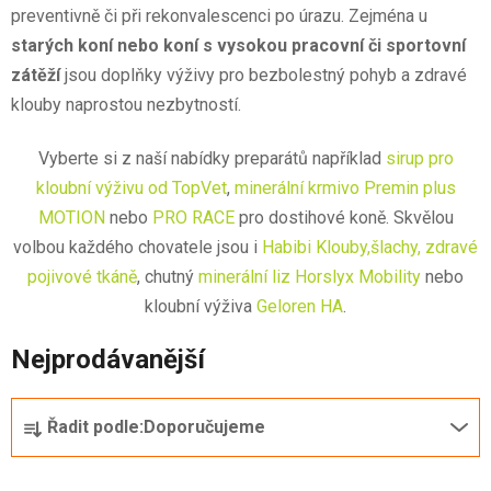
preventivně či při rekonvalescenci po úrazu. Zejména u
starých koní nebo koní s vysokou pracovní či sportovní
zátěží
jsou doplňky výživy pro bezbolestný pohyb a zdravé
klouby naprostou nezbytností.
Vyberte si z naší nabídky preparátů například
sirup pro
kloubní výživu od TopVet
,
minerální krmivo Premin plus
MOTION
nebo
PRO RACE
pro dostihové koně. Skvělou
volbou každého chovatele jsou i
Habibi Klouby,šlachy, zdravé
pojivové tkáně
, chutný
minerální liz Horslyx Mobility
nebo
kloubní výživa
Geloren HA
.
Nejprodávanější
Ř
Řadit podle:
Doporučujeme
a
z