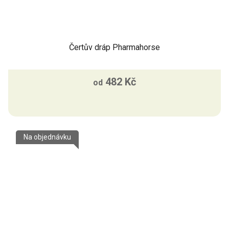
Čertův dráp Pharmahorse
482 Kč
od
Na objednávku