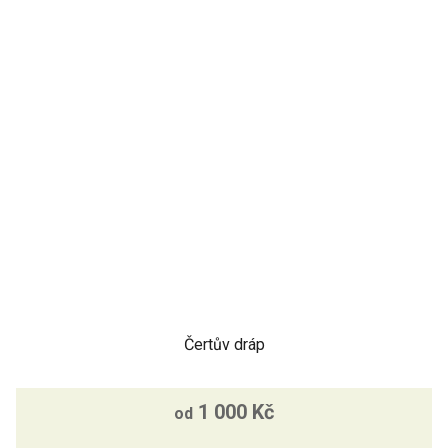
Čertův dráp
1 000 Kč
od