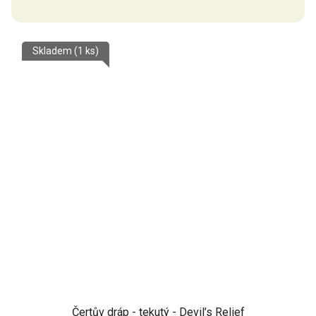
Skladem
(1 ks)
Čertův dráp - tekutý - Devil’s Relief