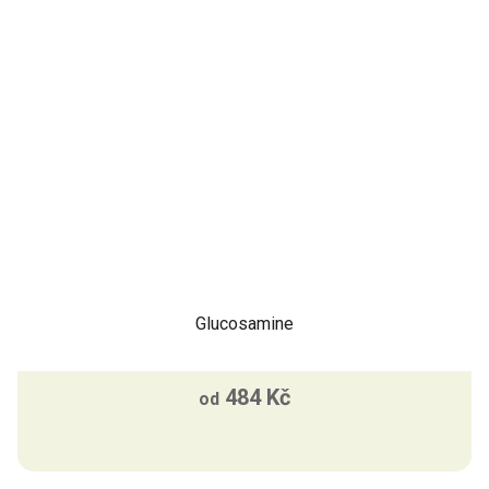
Glucosamine
484 Kč
od