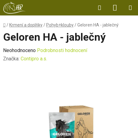
Přejít
Hledat
NÁKUP
na
obsah
KOŠÍK
Domů
/
Krmení a doplňky
/
Pohyb+klouby
/
Geloren HA - jablečný
Geloren HA - jablečný
Průměrné
Neohodnoceno
Podrobnosti hodnocení
hodnocení
Značka:
Contipro a.s.
produktu
je
0,0
z
5
hvězdiček.