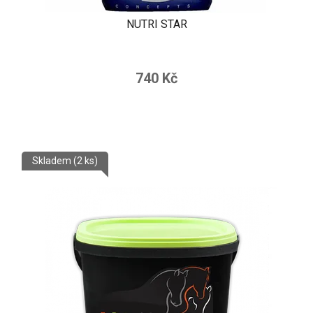
NUTRI STAR
Průměrné
hodnocení
740 Kč
produktu
je
5,0
z
Skladem
(2 ks)
5
hvězdiček.