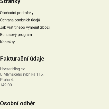
Stránky
p
a
Obchodní podmínky
t
Ochrana osobních údajů
í
Jak vrátit nebo vyměnit zboží
Bonusový program
Kontakty
Fakturační údaje
Horseriding.cz
U Mlýnského rybníka 115,
Praha 4,
149 00
Osobní odběr