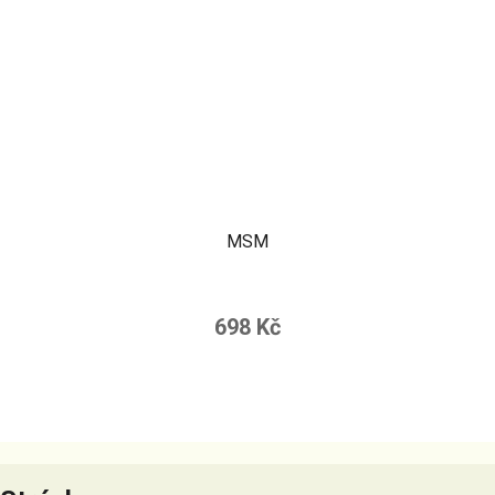
MSM
698 Kč
Z
á