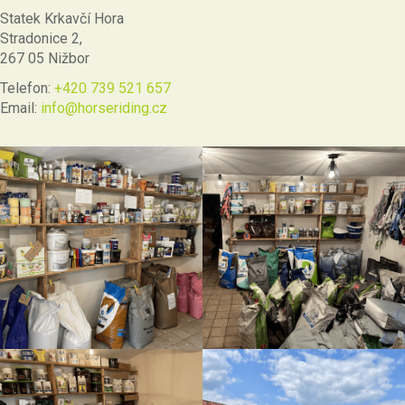
Statek Krkavčí Hora
Stradonice 2,
267 05 Nižbor
Telefon:
+420 739 521 657
Email:
info@horseriding.cz