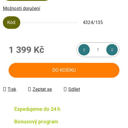
Možnosti doručení
Kód:
4324/135
1 399 Kč
Měrná cena:
DO KOŠÍKU
Tisk
Zeptat se
Sdílet
Expedujeme do 24 h
Bonusový program