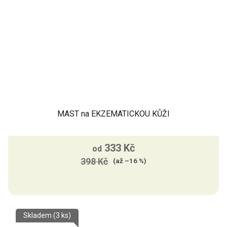
MAST na EKZEMATICKOU KŮŽI
Průměrné
333 Kč
hodnocení
od
398 Kč
produktu
(až –16 %)
je
5,0
z
Skladem
(3 ks)
5