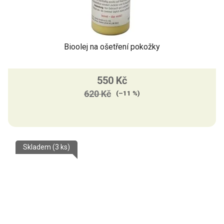
Bioolej na ošetření pokožky
550 Kč
620 Kč
(–11 %)
Skladem
(3 ks)