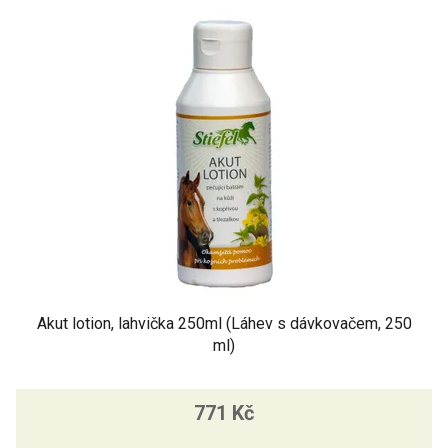
p
i
s
p
r
o
d
u
k
t
ů
Akut lotion, lahvička 250ml (Láhev s dávkovačem, 250
ml)
771 Kč