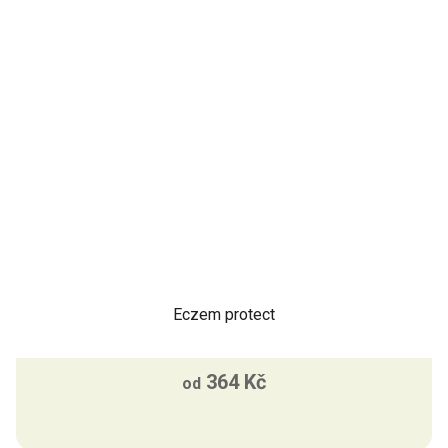
Eczem protect
364 Kč
od