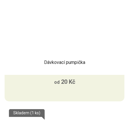
Dávkovací pumpička
20 Kč
od
Skladem
(1 ks)