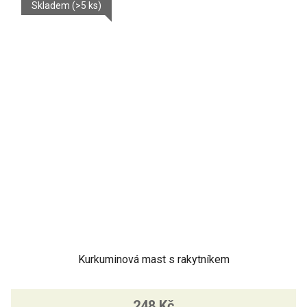
Skladem
(>5 ks)
Kurkuminová mast s rakytníkem
248 Kč