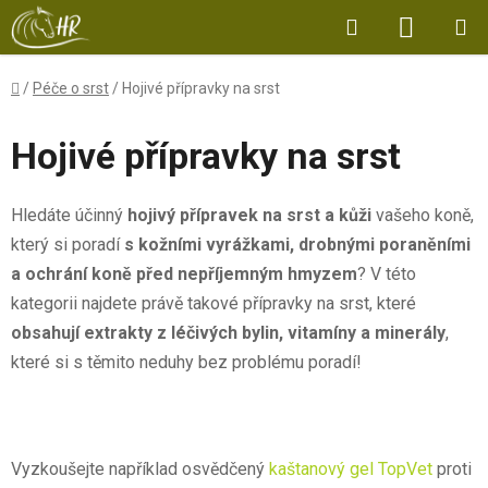
Přejít
Hledat
NÁKUP
na
obsah
KOŠÍK
Domů
/
Péče o srst
/
Hojivé přípravky na srst
Hojivé přípravky na srst
Hledáte účinný
hojivý přípravek na srst a kůži
vašeho koně,
který si poradí
s kožními vyrážkami, drobnými poraněními
a ochrání koně před nepříjemným hmyzem
? V této
kategorii najdete právě takové přípravky na srst, které
obsahují extrakty z léčivých bylin, vitamíny a minerály
,
které si s těmito neduhy bez problému poradí!
Vyzkoušejte například osvědčený
kaštanový gel TopVet
proti