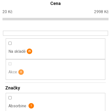
Cena
í
p
20
Kč
2998
Kč
r
o
d
u
k
t
Na skladě
25
ů
Akce
0
Značky
Absorbine
1