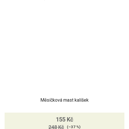
hvězdiček.
Měsíčková mast kalíšek
155 Kč
248 Kč
(–37 %)