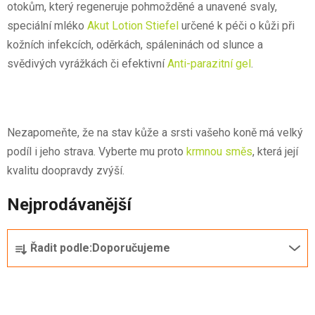
otokům, který regeneruje pohmožděné a unavené svaly,
speciální mléko
Akut Lotion Stiefel
určené k péči o kůži při
kožních infekcích, oděrkách, spáleninách od slunce a
svědivých vyrážkách či efektivní
Anti-parazitní gel
.
Nezapomeňte, že na stav kůže a srsti vašeho koně má velký
podíl i jeho strava. Vyberte mu proto
krmnou směs
, která její
kvalitu doopravdy zvýší.
Nejprodávanější
Ř
Řadit podle:
Doporučujeme
a
z
e
n