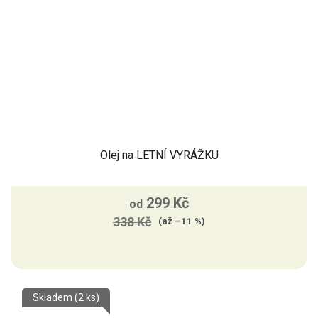
Olej na LETNÍ VYRÁŽKU
299 Kč
od
338 Kč
(až –11 %)
Skladem
(2 ks)