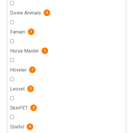
Divine Animals
4
Farnam
1
Horse Master
1
Höveler
1
Leovet
3
SkinPET
2
Stiefel
4