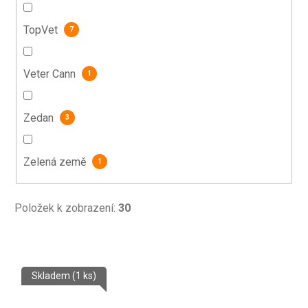
TopVet
7
Veter Cann
1
Zedan
3
Zelená země
1
Položek k zobrazení:
30
V
Skladem
(1 ks)
ý