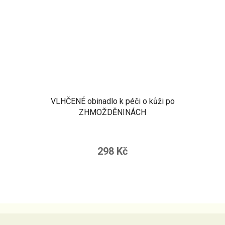
VLHČENÉ obinadlo k péči o kůži po
ZHMOŽDĚNINÁCH
298 Kč
Z
á