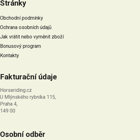
Stránky
p
a
Obchodní podmínky
t
Ochrana osobních údajů
í
Jak vrátit nebo vyměnit zboží
Bonusový program
Kontakty
Fakturační údaje
Horseriding.cz
U Mlýnského rybníka 115,
Praha 4,
149 00
Osobní odběr