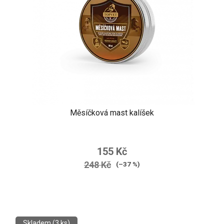
Měsíčková mast kalíšek
155 Kč
248 Kč
(–37 %)
Skladem
(3 ks)