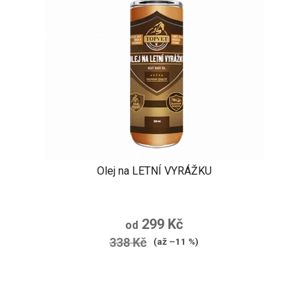
Olej na LETNÍ VYRÁŽKU
299 Kč
od
338 Kč
(až –11 %)