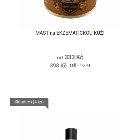
MAST na EKZEMATICKOU KŮŽI
Průměrné
hodnocení
333 Kč
od
produktu
398 Kč
(až –16 %)
je
5,0
z
5
Skladem
(4 ks)
hvězdiček.