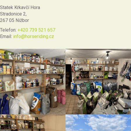
Statek Krkavčí Hora
Stradonice 2,
267 05 Nižbor
Telefon:
+420 739 521 657
Email:
info@horseriding.cz