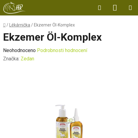
Přejít
Hledat
NÁKUP
na
obsah
KOŠÍK
Domů
/
Lékárnička
/
Ekzemer Öl-Komplex
Ekzemer Öl-Komplex
Průměrné
Neohodnoceno
Podrobnosti hodnocení
hodnocení
Značka:
Zedan
produktu
je
0,0
z
5
hvězdiček.