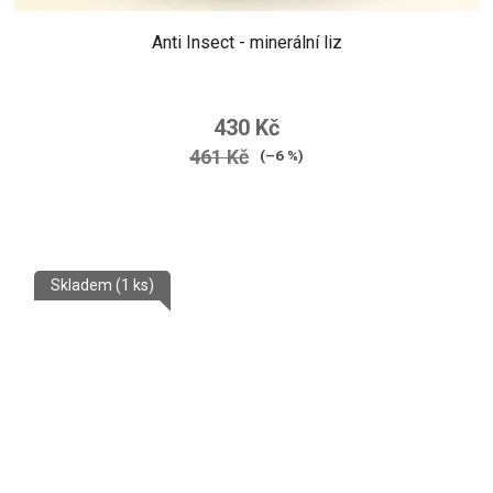
Anti Insect - minerální liz
Průměrné
hodnocení
430 Kč
produktu
461 Kč
(–6 %)
je
5,0
z
5
Skladem
(1 ks)
hvězdiček.