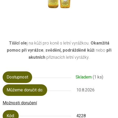
Tišící ole
j na kůži pro koně s letní vyrážkou.
Okamžitá
pomoc při vyrážce
,
svědění, podrážděné kůž
i nebo
při
akutních
příznacích letní vyrážky.
Dostupnost
Skladem
(1 ks)
Můžeme doručit do:
10.8.2026
Možnosti doručení
Kód:
4228