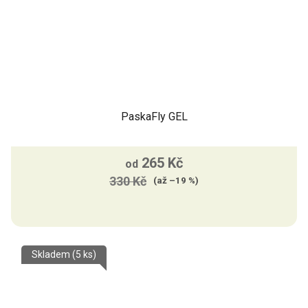
PaskaFly GEL
Průměrné
265 Kč
hodnocení
od
330 Kč
produktu
(až –19 %)
je
5,0
z
Skladem
(5 ks)
5
hvězdiček.