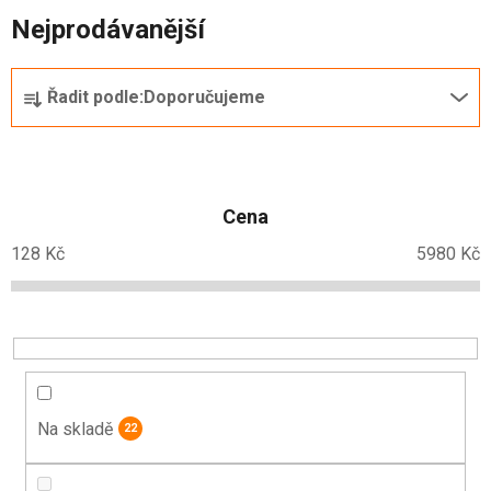
Nejprodávanější
Ř
Řadit podle:
Doporučujeme
a
z
e
n
Cena
í
p
128
Kč
5980
Kč
r
o
d
u
k
t
Na skladě
22
ů