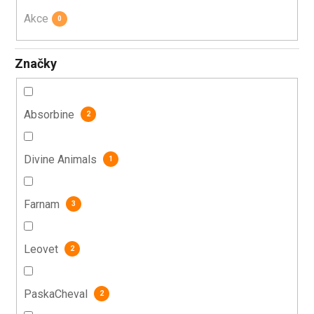
Akce
0
Značky
Absorbine
2
Divine Animals
1
Farnam
3
Leovet
2
PaskaCheval
2