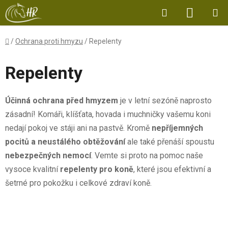
Přejít
Hledat
NÁKUP
na
obsah
KOŠÍK
Domů
/
Ochrana proti hmyzu
/
Repelenty
Repelenty
Účinná ochrana před hmyzem
je v letní sezóně naprosto
zásadní! Komáři, klíšťata, hovada i muchničky vašemu koni
nedají pokoj ve stáji ani na pastvě. Kromě
nepříjemných
pocitů a neustálého obtěžování
ale také přenáší spoustu
nebezpečných nemocí
. Vemte si proto na pomoc naše
vysoce kvalitní
repelenty pro koně
, které jsou efektivní a
šetrné pro pokožku i celkové zdraví koně.