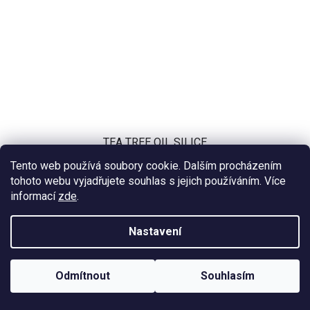
TEA TREE OIL SILICE
Tento web používá soubory cookie. Dalším procházením
tohoto webu vyjadřujete souhlas s jejich používáním. Více
128 Kč
od
informací
zde
.
Nastavení
Skladem
(2 ks)
Odmítnout
Souhlasím