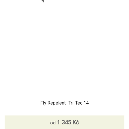
5
hvězdiček.
Fly Repelent -Tri-Tec 14
1 345 Kč
od