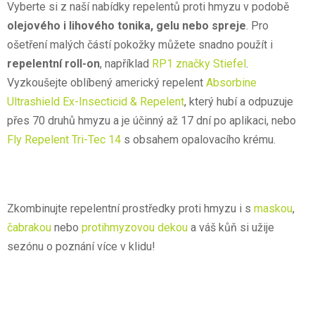
Vyberte si z naší nabídky repelentů proti hmyzu v podobě
olejového i lihového tonika, gelu nebo spreje
. Pro
ošetření malých částí pokožky můžete snadno použít i
repelentní roll-on
, například
RP1 značky Stiefel
.
Vyzkoušejte oblíbený americký repelent
Absorbine
Ultrashield Ex-Insecticid & Repelent
, který hubí a odpuzuje
přes 70 druhů hmyzu a je účinný až 17 dní po aplikaci, nebo
Fly Repelent Tri-Tec 14
s obsahem opalovacího krému.
Zkombinujte repelentní prostředky proti hmyzu i s
maskou
,
čabrakou
nebo
protihmyzovou dekou
a váš kůň si užije
sezónu o poznání více v klidu!