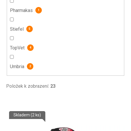
Pharmakas
1
Stiefel
5
TopVet
4
Umbria
2
Položek k zobrazení:
23
V
Skladem
(2 ks)
ý
p