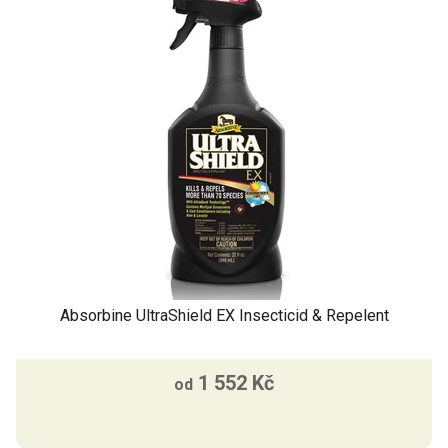
i
s
p
r
o
d
u
k
t
ů
Absorbine UltraShield EX Insecticid & Repelent
1 552 Kč
od