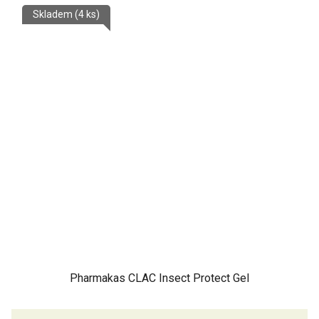
z
Skladem
(4 ks)
5
hvězdiček.
Pharmakas CLAC Insect Protect Gel