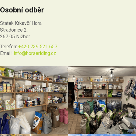
Osobní odběr
Statek Krkavčí Hora
Stradonice 2,
267 05 Nižbor
Telefon:
+420 739 521 657
Email:
info@horseriding.cz