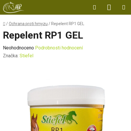
Přejít
Hledat
NÁKUP
na
obsah
KOŠÍK
Domů
/
Ochrana proti hmyzu
/
Repelent RP1 GEL
Repelent RP1 GEL
Průměrné
Neohodnoceno
Podrobnosti hodnocení
hodnocení
Značka:
Stiefel
produktu
je
0,0
z
5
hvězdiček.