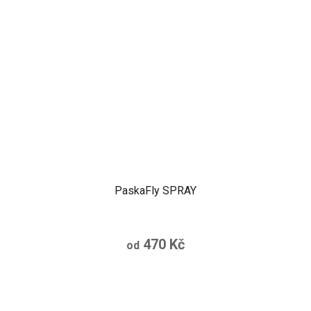
PaskaFly SPRAY
Průměrné
hodnocení
470 Kč
od
produktu
je
5,0