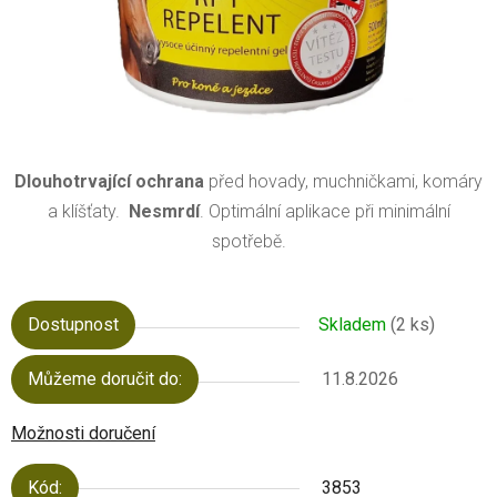
Dlouhotrvající ochrana
před hovady, muchničkami, komáry
a klíšťaty.
Nesmrdí
. Optimální aplikace při minimální
spotřebě.
Dostupnost
Skladem
(2 ks)
Můžeme doručit do:
11.8.2026
Možnosti doručení
Kód:
3853