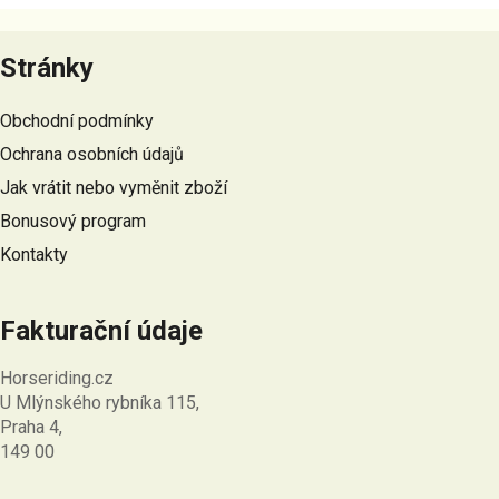
z
Z
5
á
hvězdiček.
Stránky
p
a
Obchodní podmínky
t
Ochrana osobních údajů
í
Jak vrátit nebo vyměnit zboží
Bonusový program
Kontakty
Fakturační údaje
Horseriding.cz
U Mlýnského rybníka 115,
Praha 4,
149 00