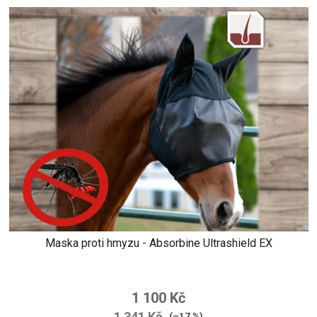
Maska proti hmyzu - Absorbine Ultrashield EX
Průměrné
hodnocení
1 100 Kč
produktu
1 341 Kč
(–17 %)