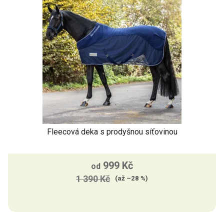
Fleecová deka s prodyšnou síťovinou
999 Kč
od
1 390 Kč
(až –28 %)