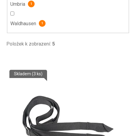
Umbria
1
Waldhausen
1
Položek k zobrazení:
5
V
Skladem
(3 ks)
ý
p
i
s
p
r
o