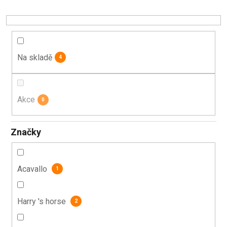
o
d
u
k
t
Na skladě
4
ů
Akce
0
Značky
Acavallo
1
Harry 's horse
2