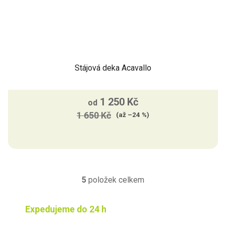
Stájová deka Acavallo
1 250 Kč
od
1 650 Kč
(až –24 %)
5
položek celkem
O
v
l
Expedujeme do 24 h
á