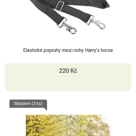
d
u
k
t
ů
Elastické popruhy mezi nohy Harry's horse
220 Kč
Skladem
(2 ks)