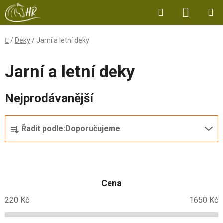
Přejít
Hledat
NÁKUP
na
obsah
KOŠÍK
Domů
/
Deky
/
Jarní a letní deky
Jarní a letní deky
Nejprodávanější
Ř
Řadit podle:
Doporučujeme
a
z
e
n
Cena
í
p
220
Kč
1650
Kč
r