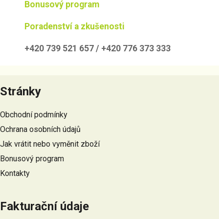
d
Bonusový program
a
c
Poradenství a zkušenosti
í
p
+420 739 521 657 / +420 776 373 333
r
v
Z
k
á
y
Stránky
p
v
a
ý
Obchodní podmínky
t
p
Ochrana osobních údajů
i
í
s
Jak vrátit nebo vyměnit zboží
u
Bonusový program
Kontakty
Fakturační údaje