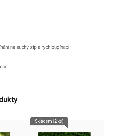
ínání na suchý zip a rychloupínací
ičce
odukty
Skladem
(2 ks)