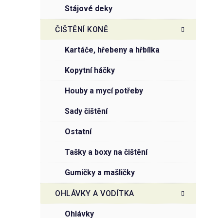
stájové deky
ČIŠTĚNÍ KONĚ
kartáče, hřebeny a hřbílka
kopytní háčky
houby a mycí potřeby
sady čištění
ostatní
tašky a boxy na čištění
gumičky a mašličky
OHLÁVKY A VODÍTKA
ohlávky