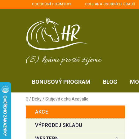
Přejít
OBCHODNÍ PODMÍNKY
OCHRANA OSOBNÍCH ÚDAJŮ
na
obsah
(S) koňmi prostě žijeme
BONUSOVÝ PROGRAM
BLOG
MO
Domů
/
Deky
/
Stájová deka Acavallo
P
K
Přeskočit
AKCE
a
kategorie
o
t
s
VÝPRODEJ SKLADU
e
t
g
WESTERN