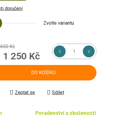
i doručení
Zvolte variantu
 650 Kč
d
1 250 Kč
á cena:
DO KOŠÍKU
Zeptat se
Sdílet
m
Poradenství a zkušenosti