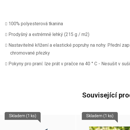
100% polyesterová tkanina
Prodyšný a extrémně lehký (215 g / m2)
Nastavitelné křížení a elastické popruhy na nohy. Přední zap
chromované přezky
Pokyny pro praní: lze prát v pračce na 40 ° C - Nesušit v suš
Související pr
Skladem
(1 ks)
Skladem
(1 ks)