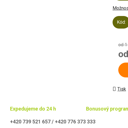
Možnost
Kód:
od 1
o
Měrn
Tisk
Expedujeme do 24 h
Bonusový progra
+420 739 521 657 / +420 776 373 333