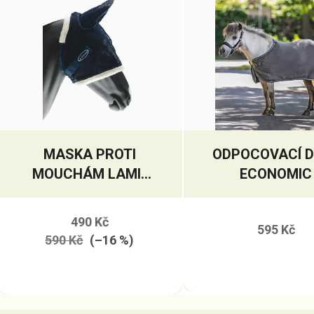
MASKA PROTI
ODPOCOVACÍ 
MOUCHÁM LAMI-
ECONOMIC
CELL
490 Kč
595 Kč
590 Kč
(–16 %)