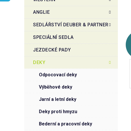
r
o
a
r
ANGLIE
i
n
e
n
SEDLÁŘSTVÍ DEUBER & PARTNER
í
SPECIÁLNÍ SEDLA
p
a
JEZDECKÉ PADY
n
e
DEKY
l
odpocovací deky
výběhové deky
jarní a letní deky
deky proti hmyzu
bederní a pracovní deky