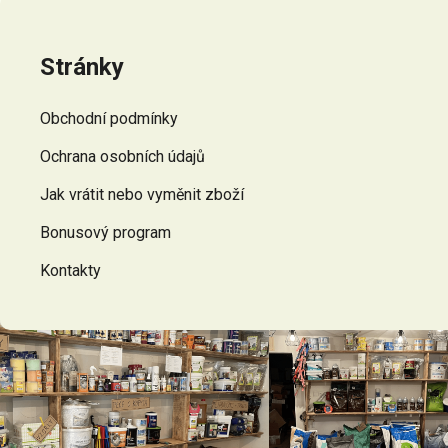
Z
á
p
Stránky
a
t
Obchodní podmínky
í
Ochrana osobních údajů
Jak vrátit nebo vyměnit zboží
Bonusový program
Kontakty