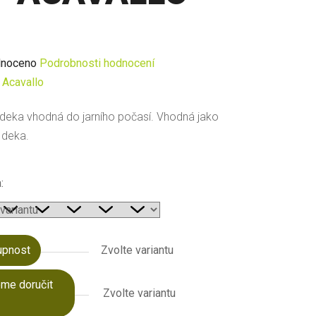
né
noceno
Podrobnosti hodnocení
ení
:
Acavallo
u
í deka vhodná do jarního počasí. Vhodná jako
 deka.
:
ek.
upnost
Zvolte variantu
me doručit
Zvolte variantu