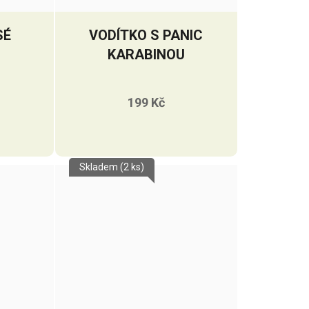
SÉ
VODÍTKO S PANIC
KARABINOU
199 Kč
Skladem
(2 ks)