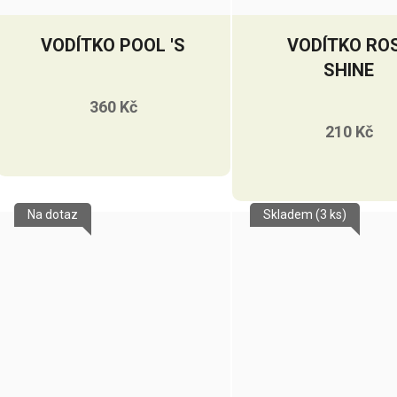
VODÍTKO POOL 'S
VODÍTKO RO
SHINE
360 Kč
210 Kč
Na dotaz
Skladem
(3 ks)