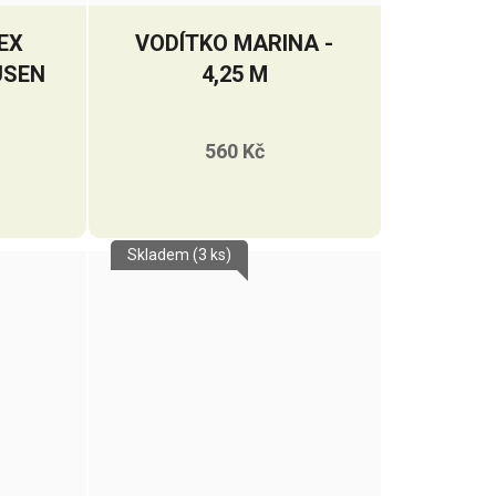
EX
VODÍTKO MARINA -
USEN
4,25 M
560 Kč
Skladem
(3 ks)