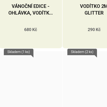
VÁNOČNÍ EDICE -
VODÍTKO 2
OHLÁVKA, VODÍTKO
GLITTER
A ČEPIČKA
680 Kč
290 Kč
Skladem
(1 ks)
Skladem
(2 ks)