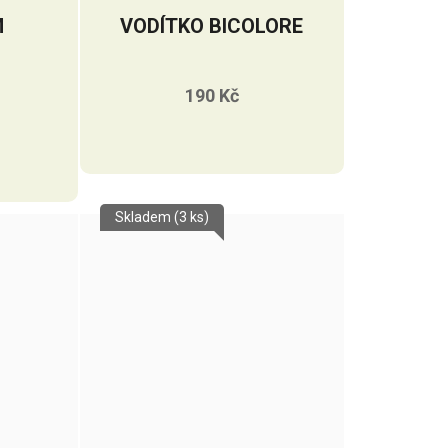
M
VODÍTKO BICOLORE
190 Kč
Skladem
(3 ks)