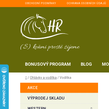
Přejít
OBCHODNÍ PODMÍNKY
OCHRANA OSOBNÍCH ÚDAJŮ
na
obsah
(S) koňmi prostě žijeme
BONUSOVÝ PROGRAM
BLOG
MO
Domů
/
Ohlávky a vodítka
/
Vodítka
P
K
Přeskočit
AKCE
a
kategorie
o
t
s
VÝPRODEJ SKLADU
e
t
g
WESTERN