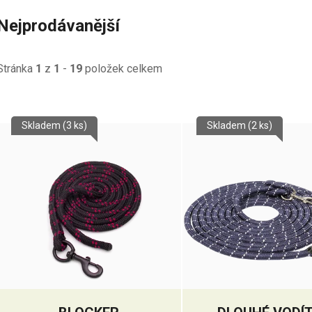
Nejprodávanější
Stránka
1
z
1
-
19
položek celkem
V
Skladem
(3 ks)
Skladem
(2 ks)
ý
p
s
p
r
o
d
u
k