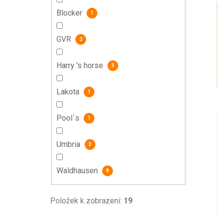
Blocker
1
GVR
2
Harry 's horse
3
Lakota
1
Pool´s
1
Umbria
3
Waldhausen
8
Položek k zobrazení:
19