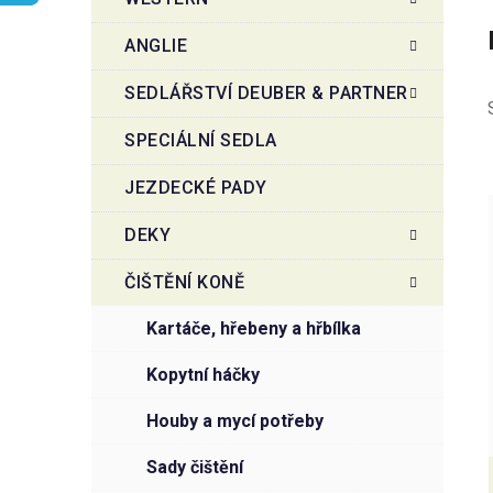
r
o
a
r
ANGLIE
i
n
e
n
SEDLÁŘSTVÍ DEUBER & PARTNER
í
SPECIÁLNÍ SEDLA
p
a
JEZDECKÉ PADY
n
e
DEKY
l
i
ČIŠTĚNÍ KONĚ
kartáče, hřebeny a hřbílka
kopytní háčky
houby a mycí potřeby
sady čištění