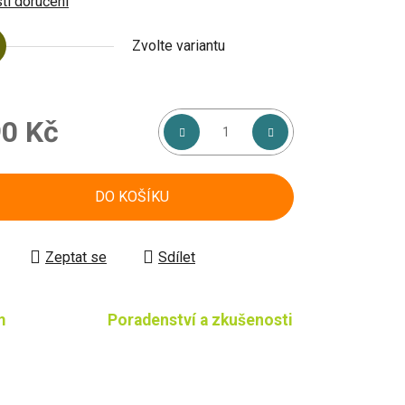
i doručení
Zvolte variantu
0 Kč
á cena:
DO KOŠÍKU
Zeptat se
Sdílet
m
Poradenství a zkušenosti