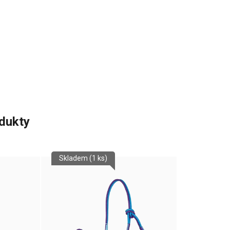
odukty
Skladem
(1 ks)