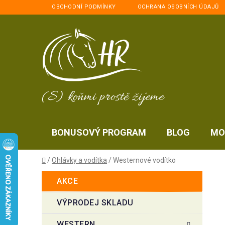
Přejít
OBCHODNÍ PODMÍNKY
OCHRANA OSOBNÍCH ÚDAJŮ
na
obsah
(S) koňmi prostě žijeme
BONUSOVÝ PROGRAM
BLOG
MO
Domů
/
Ohlávky a vodítka
/
Westernové vodítko
P
K
Přeskočit
AKCE
a
kategorie
o
t
s
VÝPRODEJ SKLADU
e
t
g
WESTERN