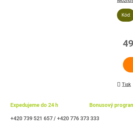
Možnost
Kód:
49
Měrn
Tisk
Expedujeme do 24 h
Bonusový progra
+420 739 521 657 / +420 776 373 333