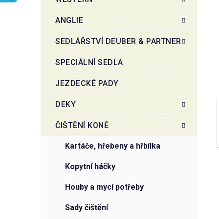
r
o
a
r
ANGLIE
i
n
e
n
SEDLÁŘSTVÍ DEUBER & PARTNER
í
SPECIÁLNÍ SEDLA
p
a
JEZDECKÉ PADY
n
e
DEKY
l
ČIŠTĚNÍ KONĚ
kartáče, hřebeny a hřbílka
kopytní háčky
houby a mycí potřeby
sady čištění