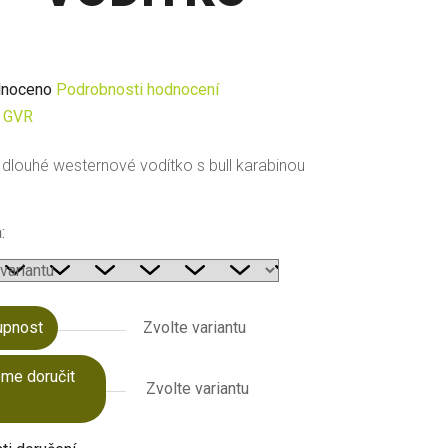
né
noceno
Podrobnosti hodnocení
ení
:
GVR
u
í, dlouhé westernové vodítko s bull karabinou
:
ek.
upnost
Zvolte variantu
me doručit
Zvolte variantu