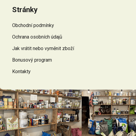
p
Stránky
a
t
Obchodní podmínky
í
Ochrana osobních údajů
Jak vrátit nebo vyměnit zboží
Bonusový program
Kontakty