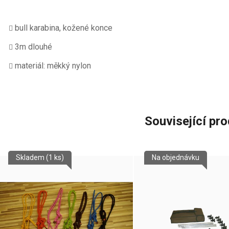
bull karabina, kožené konce
3m dlouhé
materiál: měkký nylon
Související pr
Skladem
(1 ks)
Na objednávku