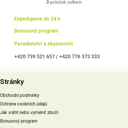
3
položek celkem
O
v
l
Expedujeme do 24 h
á
d
Bonusový program
a
c
Poradenství a zkušenosti
í
p
+420 739 521 657 / +420 776 373 333
r
v
Z
k
á
y
Stránky
p
v
a
ý
Obchodní podmínky
t
p
Ochrana osobních údajů
i
í
s
Jak vrátit nebo vyměnit zboží
u
Bonusový program