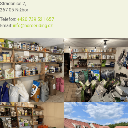
Stradonice 2,
267 05 Nižbor
Telefon:
+420 739 521 657
Email:
info@horseriding.cz