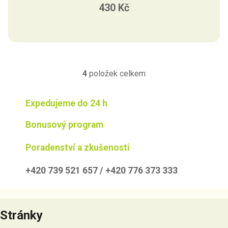
430 Kč
4
položek celkem
O
v
l
Expedujeme do 24 h
á
d
Bonusový program
a
c
Poradenství a zkušenosti
í
p
+420 739 521 657 / +420 776 373 333
r
v
Z
k
á
y
Stránky
p
v