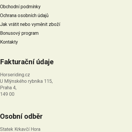
a
ý
Obchodní podmínky
t
p
Ochrana osobních údajů
i
í
s
Jak vrátit nebo vyměnit zboží
u
Bonusový program
Kontakty
Fakturační údaje
Horseriding.cz
U Mlýnského rybníka 115,
Praha 4,
149 00
Osobní odběr
Statek Krkavčí Hora