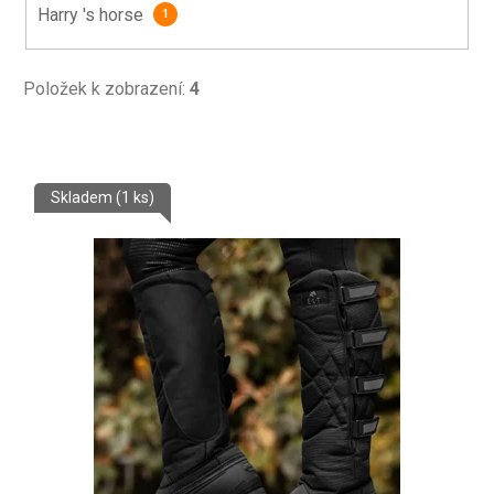
Harry 's horse
1
Položek k zobrazení:
4
V
Skladem
(1 ks)
ý
p
i
s
p
r
o
d
u
k