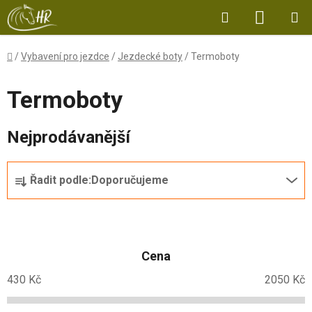
Přejít
Hledat
NÁKUP
na
obsah
KOŠÍK
Domů
/
Vybavení pro jezdce
/
Jezdecké boty
/
Termoboty
Termoboty
Nejprodávanější
Ř
Řadit podle:
Doporučujeme
a
z
e
n
Cena
í
p
430
Kč
2050
Kč
r