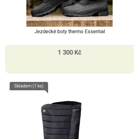
t
ů
Jezdecké boty thermo Essential
1 300 Kč
Skladem
(1 ks)