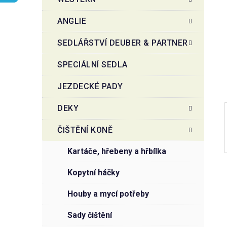
r
o
a
r
ANGLIE
i
n
e
n
SEDLÁŘSTVÍ DEUBER & PARTNER
í
SPECIÁLNÍ SEDLA
p
a
JEZDECKÉ PADY
n
e
DEKY
l
ČIŠTĚNÍ KONĚ
kartáče, hřebeny a hřbílka
kopytní háčky
houby a mycí potřeby
sady čištění