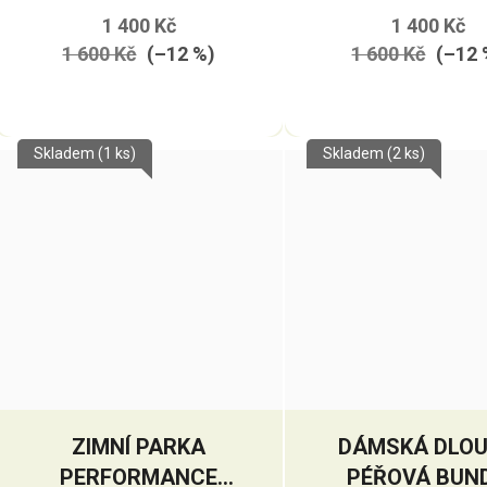
1 400 Kč
1 400 Kč
1 600 Kč
(–12 %)
1 600 Kč
(–12 
Skladem
(1 ks)
Skladem
(2 ks)
ZIMNÍ PARKA
DÁMSKÁ DLO
PERFORMANCE
PÉŘOVÁ BUN