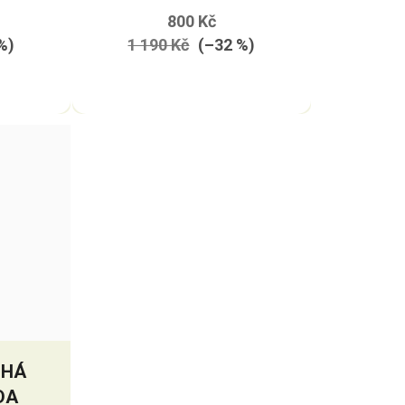
SEDEM
800 Kč
%)
1 190 Kč
(–32 %)
UHÁ
DA