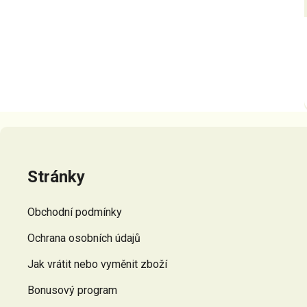
Z
á
p
Stránky
a
t
Obchodní podmínky
í
Ochrana osobních údajů
Jak vrátit nebo vyměnit zboží
Bonusový program