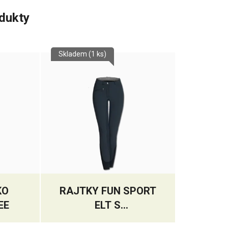
odukty
Skladem
(1 ks)
KO
RAJTKY FUN SPORT
EE
ELT S
CELOKOŽENÝM