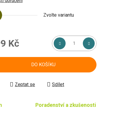
i doručení
Zvolte variantu
9 Kč
á cena:
DO KOŠÍKU
Zeptat se
Sdílet
m
Poradenství a zkušenosti