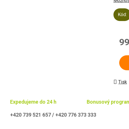
Možnost
Kód:
99
Měrn
Tisk
Expedujeme do 24 h
Bonusový progra
+420 739 521 657 / +420 776 373 333