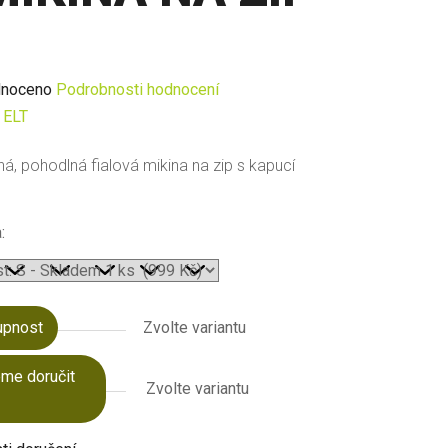
né
noceno
Podrobnosti hodnocení
ení
:
ELT
u
á, pohodlná fialová mikina na zip s kapucí
:
ek.
upnost
Zvolte variantu
me doručit
Zvolte variantu