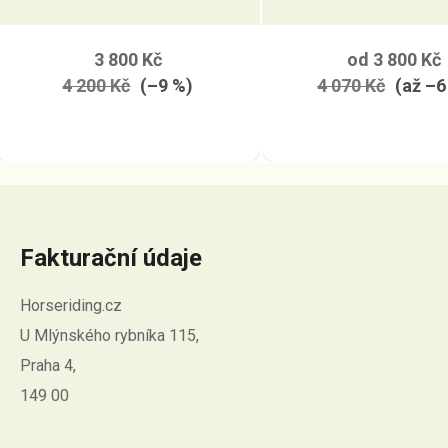
ONTARIO
3 800 Kč
od
3 800 Kč
4 200 Kč
(–9 %)
4 070 Kč
(až –6
Fakturační údaje
Horseriding.cz
U Mlýnského rybníka 115,
Praha 4,
149 00