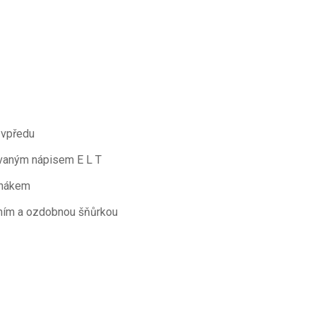
 vpředu
vaným nápisem E L T
ahákem
ním a ozdobnou šňůrkou