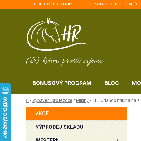
Přejít
OBCHODNÍ PODMÍNKY
OCHRANA OSOBNÍCH ÚDAJŮ
na
obsah
(S) koňmi prostě žijeme
BONUSOVÝ PROGRAM
BLOG
MO
Domů
/
Vybavení pro jezdce
/
Mikiny
/
ELT Orlando mikina na z
P
K
Přeskočit
AKCE
a
kategorie
o
t
s
VÝPRODEJ SKLADU
e
t
g
WESTERN