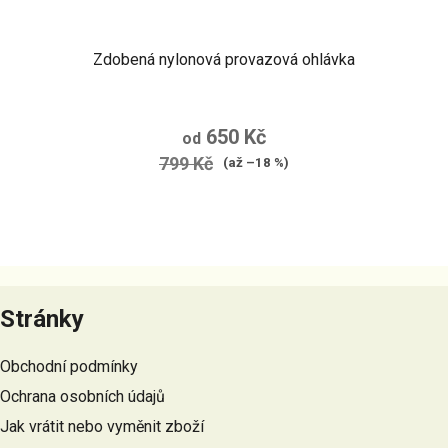
Zdobená nylonová provazová ohlávka
650 Kč
od
799 Kč
(až –18 %)
Z
á
Stránky
p
a
Obchodní podmínky
t
Ochrana osobních údajů
í
Jak vrátit nebo vyměnit zboží