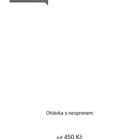
5
hvězdiček.
Ohlávka s neoprenem
450 Kč
od