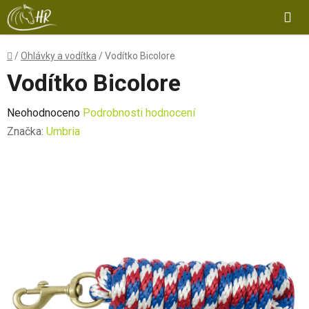
Přejít
Hl
na
obsah
Domů
/
Ohlávky a vodítka
/
Vodítko Bicolore
Vodítko Bicolore
Průměrné
Neohodnoceno
Podrobnosti hodnocení
hodnocení
Značka:
Umbria
produktu
je
0,0
z
5
hvězdiček.