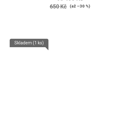
650 Kč
(až –30 %)
Skladem
(1 ks)