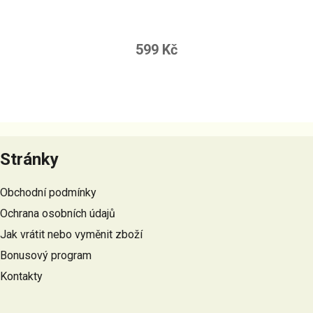
599 Kč
Z
á
Stránky
p
a
Obchodní podmínky
t
Ochrana osobních údajů
í
Jak vrátit nebo vyměnit zboží
Bonusový program
Kontakty