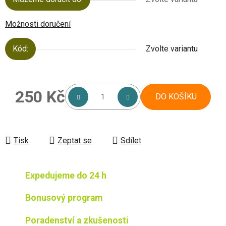
Možnosti doručení
Kód:
Zvolte variantu
250 Kč
DO KOŠÍKU
Měrná cena:
Tisk
Zeptat se
Sdílet
Expedujeme do 24 h
Bonusový program
Poradenství a zkušenosti