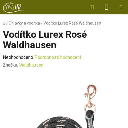
Přejít
Hledat
NÁKUP
na
obsah
KOŠÍK
Domů
/
Ohlávky a vodítka
/
Vodítko Lurex Rosé Waldhausen
Vodítko Lurex Rosé
Waldhausen
Průměrné
Neohodnoceno
Podrobnosti hodnocení
hodnocení
Značka:
Waldhausen
produktu
je
0,0
z
5
hvězdiček.