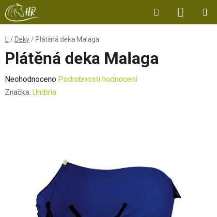
Přejít
Hledat
NÁKUP
na
obsah
KOŠÍK
Domů
/
Deky
/
Plátěná deka Malaga
Plátěná deka Malaga
Průměrné
Neohodnoceno
Podrobnosti hodnocení
hodnocení
Značka:
Umbria
produktu
je
0,0
z
5
hvězdiček.