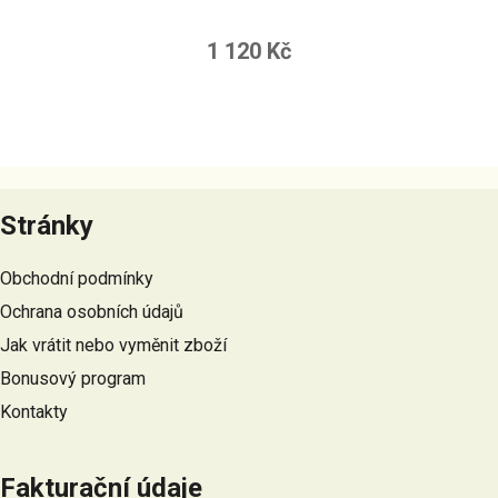
1 120 Kč
Z
á
Stránky
p
a
Obchodní podmínky
t
Ochrana osobních údajů
í
Jak vrátit nebo vyměnit zboží
Bonusový program
Kontakty
Fakturační údaje