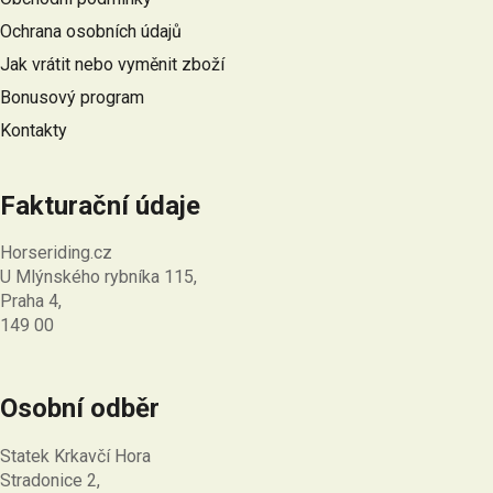
t
Ochrana osobních údajů
í
Jak vrátit nebo vyměnit zboží
Bonusový program
Kontakty
Fakturační údaje
Horseriding.cz
U Mlýnského rybníka 115,
Praha 4,
149 00
Osobní odběr
Statek Krkavčí Hora
Stradonice 2,