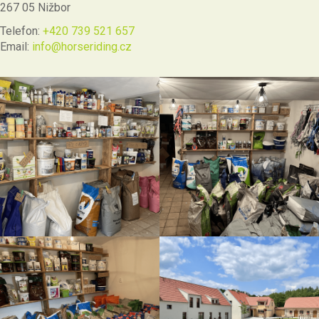
267 05 Nižbor
Telefon:
+420 739 521 657
Email:
info@horseriding.cz