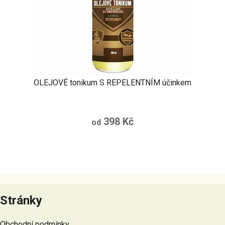
OLEJOVÉ tonikum S REPELENTNÍM účinkem
398 Kč
od
Z
á
Stránky
p
a
Obchodní podmínky