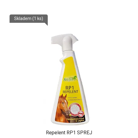
z
5
Skladem
(1 ks)
hvězdiček.
Repelent RP1 SPREJ