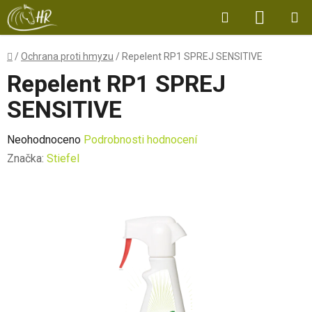
Přejít
Hledat
NÁKUP
na
obsah
KOŠÍK
Domů
/
Ochrana proti hmyzu
/
Repelent RP1 SPREJ SENSITIVE
Repelent RP1 SPREJ
SENSITIVE
Průměrné
Neohodnoceno
Podrobnosti hodnocení
hodnocení
Značka:
Stiefel
produktu
je
0,0
z
5
hvězdiček.