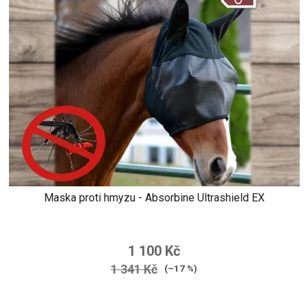
Maska proti hmyzu - Absorbine Ultrashield EX
Průměrné
hodnocení
1 100 Kč
produktu
1 341 Kč
(–17 %)
je
5,0