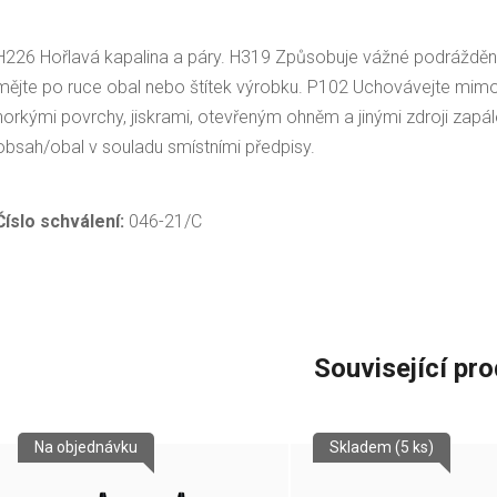
H226 Hořlavá kapalina a páry. H319 Způsobuje vážné podráždění 
mějte po ruce obal nebo štítek výrobku. P102 Uchovávejte mimo
horkými povrchy, jiskrami, otevřeným ohněm a jinými zdroji zapá
obsah/obal v souladu smístními předpisy.
Číslo schválení:
046-21/C
Související pr
Na objednávku
Skladem
(5 ks)