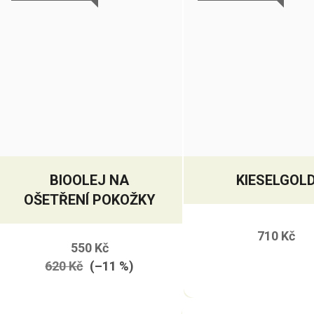
BIOOLEJ NA
KIESELGOL
OŠETŘENÍ POKOŽKY
710 Kč
550 Kč
620 Kč
(–11 %)