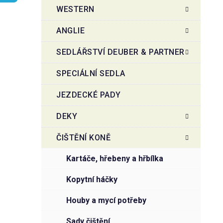
t
g
WESTERN
r
o
a
r
ANGLIE
i
n
e
n
SEDLÁŘSTVÍ DEUBER & PARTNER
í
SPECIÁLNÍ SEDLA
p
a
JEZDECKÉ PADY
n
e
DEKY
l
ČIŠTĚNÍ KONĚ
kartáče, hřebeny a hřbílka
kopytní háčky
houby a mycí potřeby
sady čištění