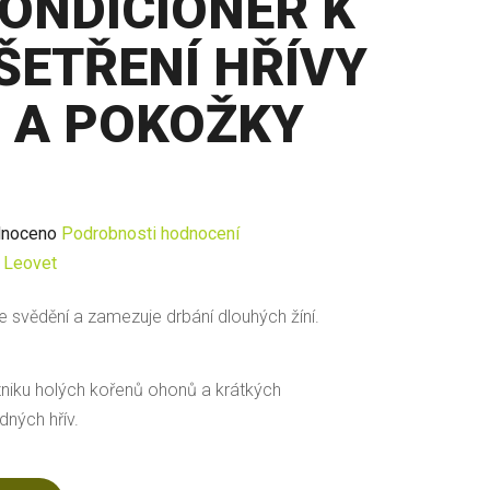
ONDICIONÉR K
ŠETŘENÍ HŘÍVY
A POKOŽKY
né
noceno
Podrobnosti hodnocení
ení
:
Leovet
u
e svědění a zamezuje drbání dlouhých žíní.
zniku holých kořenů ohonů a krátkých
dných hřív.
ek.