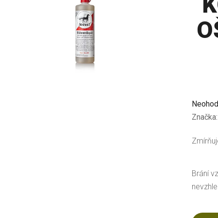
K
O
Průměr
Neohod
hodnoc
Značka
produkt
Zmírňuj
je
0,0
z
Brání v
5
nevzhle
hvězdič