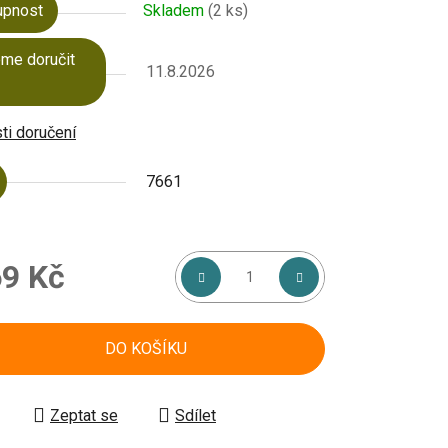
upnost
Skladem
(2 ks)
me doručit
11.8.2026
i doručení
7661
9 Kč
á cena:
DO KOŠÍKU
Zeptat se
Sdílet