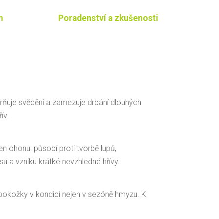
m
Poradenství a zkušenosti
írňuje svědění a zamezuje drbání dlouhých
ív.
 ohonu: působí proti tvorbě lupů,
su a vzniku krátké nevzhledné hřívy.
pokožky v kondici nejen v sezóně hmyzu. K