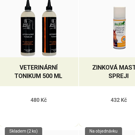
VETERINÁRNÍ
ZINKOVÁ MAST
TONIKUM 500 ML
SPREJI
480 Kč
432 Kč
Skladem
(2 ks)
Na objednávku