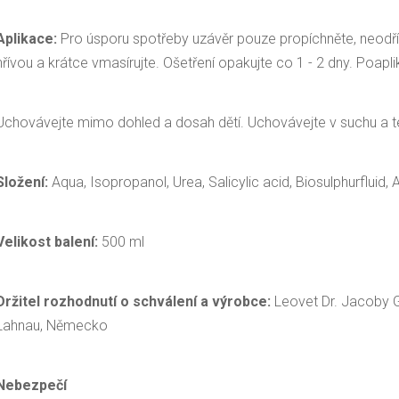
Aplikace:
Pro úsporu spotřeby uzávěr pouze propíchněte, neodř
hřívou a krátce vmasírujte. Ošetření opakujte co 1 - 2 dny. Poapli
Uchovávejte mimo dohled a dosah dětí. Uchovávejte v suchu a te
Složení:
Aqua, Isopropanol, Urea, Salicylic acid, Biosulphurfluid
Velikost balení:
500 ml
Držitel rozhodnutí o schválení a výrobce:
Leovet Dr. Jacoby 
Lahnau, Německo
Nebezpečí