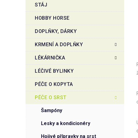
STÁJ
HOBBY HORSE
DOPLŇKY, DÁRKY
KRMENÍ A DOPLŇKY
LÉKÁRNIČKA
LÉČIVÉ BYLINKY
PÉČE O KOPYTA
PÉČE O SRST
šampóny
lesky a kondicionéry
hojivé přípravky na srst