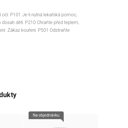
očí. P101 Je-li nutná lekařská pomoc,
 dosah dětí. P210 Chraňte před teplem,
lení. Zákaz kouření. P501 Odstraňte
odukty
Na objednávku