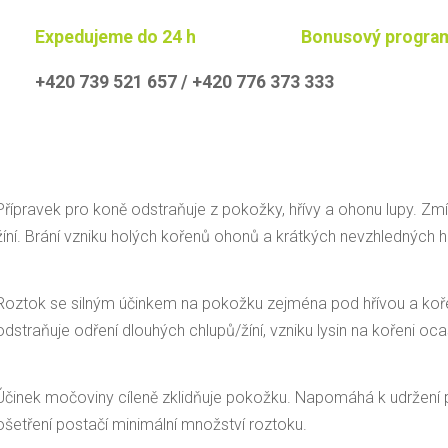
Expedujeme do 24 h
Bonusový progra
+420 739 521 657 / +420 776 373 333
Přípravek pro koně odstraňuje z pokožky, hřívy a ohonu lupy. Zm
žíní. Brání vzniku holých kořenů ohonů a krátkých nevzhledných hř
Roztok se silným účinkem na pokožku zejména pod hřívou a kořen
odstraňuje odření dlouhých chlupů/žíní, vzniku lysin na kořeni oca
Účinek močoviny cíleně zklidňuje pokožku. Napomáhá k udržení 
ošetření postačí minimální množství roztoku.