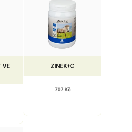
 VE
ZINEK+C
707 Kč