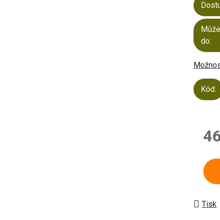
Dost
Může
do:
Možnost
Kód:
46
Měrn
Tisk