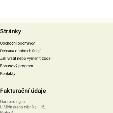
Z
á
Stránky
p
a
Obchodní podmínky
t
Ochrana osobních údajů
í
Jak vrátit nebo vyměnit zboží
Bonusový program
Kontakty
Fakturační údaje
Horseriding.cz
U Mlýnského rybníka 115,
Praha 4,