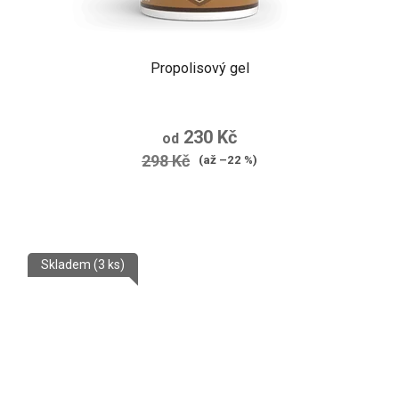
Propolisový gel
230 Kč
od
298 Kč
(až –22 %)
Skladem
(3 ks)