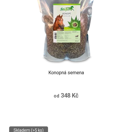
Konopná semena
348 Kč
od
Skladem
(>5 ks)