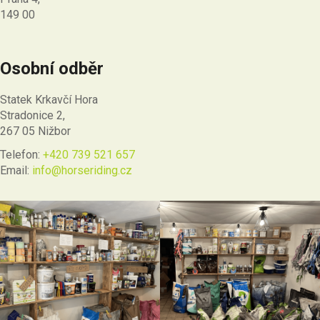
149 00
Osobní odběr
Statek Krkavčí Hora
Stradonice 2,
267 05 Nižbor
Telefon:
+420 739 521 657
Email:
info@horseriding.cz