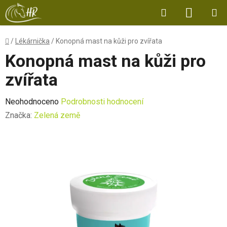
Přejít
Hledat
NÁKUP
na
obsah
KOŠÍK
Domů
/
Lékárnička
/
Konopná mast na kůži pro zvířata
Konopná mast na kůži pro
zvířata
Průměrné
Neohodnoceno
Podrobnosti hodnocení
hodnocení
Značka:
Zelená země
produktu
je
0,0
z
5
hvězdiček.