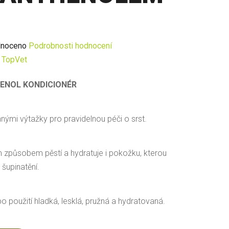
né
noceno
Podrobnosti hodnocení
ení
:
TopVet
u
ENOL KONDICIONÉR
innými výtažky pro pravidelnou péči o srst.
ek.
 způsobem pěstí a hydratuje i pokožku, kterou
 šupinatění.
po použití hladká, lesklá, pružná a hydratovaná.