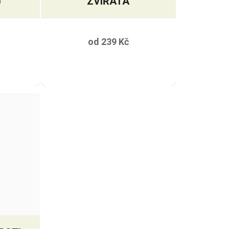
)
ZVÍŘATA
od
239 Kč