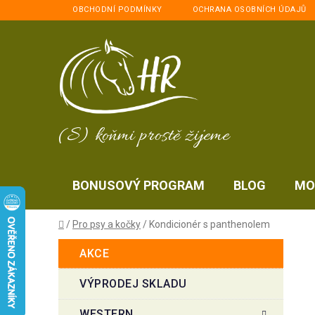
Přejít
OBCHODNÍ PODMÍNKY
OCHRANA OSOBNÍCH ÚDAJŮ
na
obsah
(S) koňmi prostě žijeme
BONUSOVÝ PROGRAM
BLOG
MO
Domů
/
Pro psy a kočky
/
Kondicionér s panthenolem
P
K
Přeskočit
AKCE
a
kategorie
o
t
s
VÝPRODEJ SKLADU
e
t
g
WESTERN