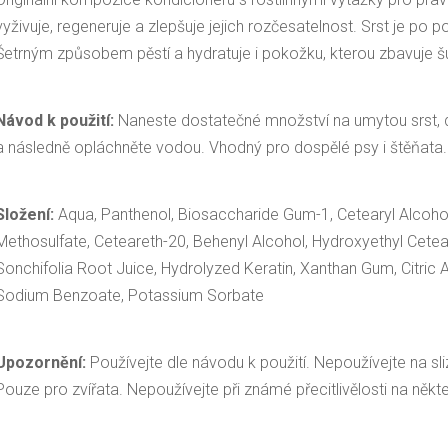
vyživuje, regeneruje a zlepšuje jejich rozčesatelnost. Srst je po p
Šetrným způsobem pěstí a hydratuje i pokožku, kterou zbavuje šu
Návod k použití:
Naneste dostatečné množství na umytou srst, d
a následně opláchněte vodou. Vhodný pro dospělé psy i štěňata.
Složení:
Aqua, Panthenol, Biosaccharide Gum-1, Cetearyl Alcoho
Methosulfate, Ceteareth-20, Behenyl Alcohol, Hydroxyethyl Cet
Sonchifolia Root Juice, Hydrolyzed Keratin, Xanthan Gum, Citric 
Sodium Benzoate, Potassium Sorbate
Upozornění:
Používejte dle návodu k použití. Nepoužívejte na sli
Pouze pro zvířata. Nepoužívejte při známé přecitlivělosti na někt