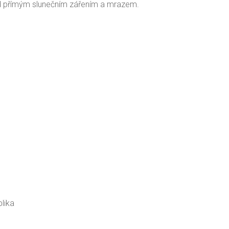
řed přímým slunečním zářením a mrazem.
lika