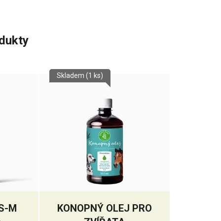
odukty
Skladem
(1 ks)
S-M
KONOPNÝ OLEJ PRO