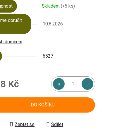
upnost
Skladem
(>5 ks)
me doručit
10.8.2026
i doručení
6527
8 Kč
á cena:
DO KOŠÍKU
Zeptat se
Sdílet