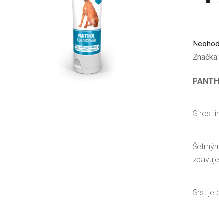
Průměr
Neohod
hodnoc
Značka
produkt
PANTH
je
0,0
z
S rostl
5
hvězdič
Šetrným
zbavuje
Srst je 