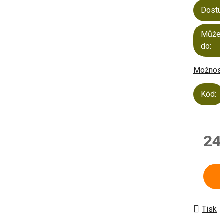
Dost
Může
do:
Možnost
Kód:
24
Měrn
Tisk