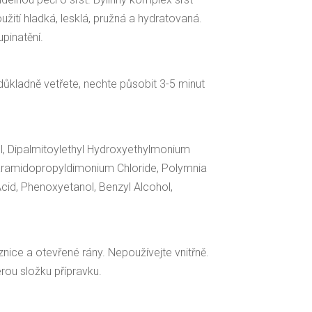
oužití hladká, lesklá, pružná a hydratovaná.
pinatění.
ůkladně vetřete, nechte působit 3-5 minut
l, Dipalmitoylethyl Hydroxyethylmonium
earamidopropyldimonium Chloride, Polymnia
Acid, Phenoxyetanol, Benzyl Alcohol,
znice a otevřené rány. Nepoužívejte vnitřně.
erou složku přípravku.