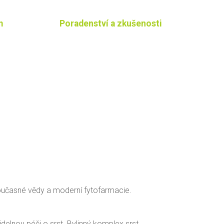
m
Poradenství a zkušenosti
současné vědy a moderní fytofarmacie.
delnou péči o srst. Bylinný komplex srst