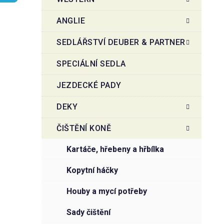
r
o
a
r
ANGLIE
i
n
e
n
SEDLÁŘSTVÍ DEUBER & PARTNER
í
SPECIÁLNÍ SEDLA
p
a
JEZDECKÉ PADY
n
e
DEKY
l
ČIŠTĚNÍ KONĚ
kartáče, hřebeny a hřbílka
kopytní háčky
houby a mycí potřeby
sady čištění