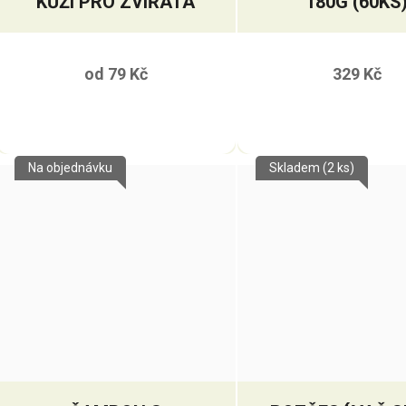
KŮŽI PRO ZVÍŘATA
180G (60KS
od
79 Kč
329 Kč
Na objednávku
Skladem
(2 ks)