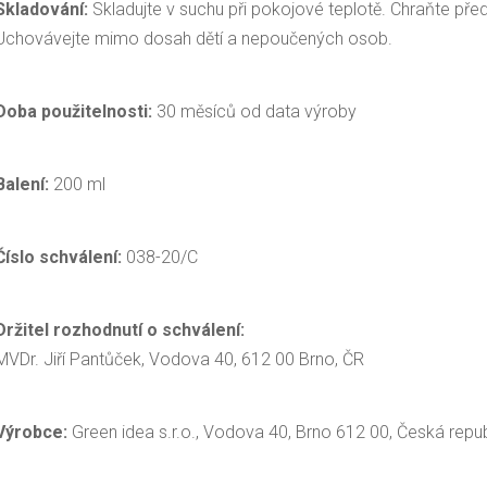
Skladování:
Skladujte v suchu při pokojové teplotě. Chraňte p
Uchovávejte mimo dosah dětí a nepoučených osob.
Doba použitelnosti:
30 měsíců od data výroby
Balení:
200 ml
Číslo schválení:
038-20/C
Držitel rozhodnutí o schválení:
MVDr. Jiří Pantůček, Vodova 40, 612 00 Brno, ČR
Výrobce:
Green idea s.r.o., Vodova 40, Brno 612 00, Česká repub