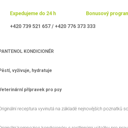
Expedujeme do 24 h
Bonusový progra
+420 739 521 657 / +420 776 373 333
PANTENOL KONDICIONÉR
Pěstí, vyživuje, hydratuje
Veterinární přípravek pro psy
Originální receptura vyvinutá na základě nejnovějších poznatků 
Originální kompozice kondicionéru s rostlinnými výtažky pro pravi