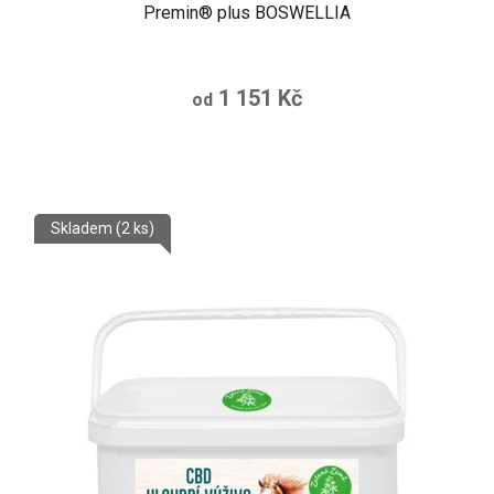
Premin® plus BOSWELLIA
1 151 Kč
od
Skladem
(2 ks)