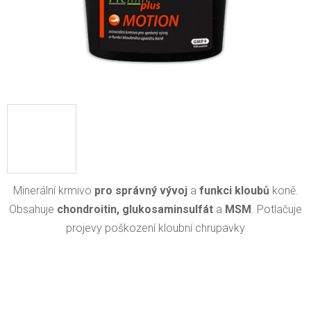
Minerální krmivo
pro správný vývoj
a
funkci kloubů
koně.
Obsahuje
chondroitin,
glukosaminsulfát
a
MSM
. Potlačuje
projevy poškození kloubní chrupavky