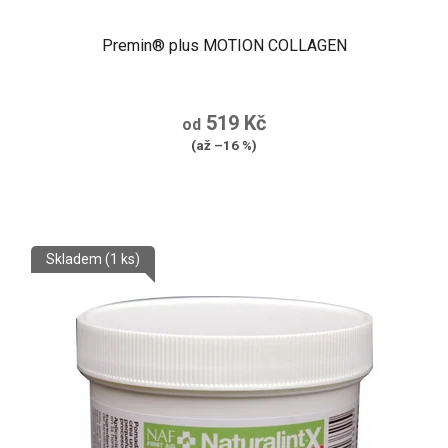
Premin® plus MOTION COLLAGEN
519 Kč
od
(až –16 %)
Skladem
(1 ks)