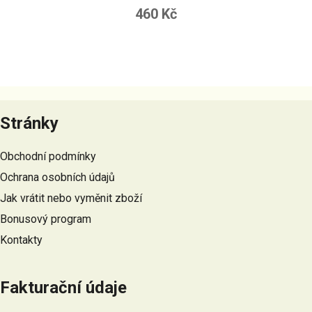
460 Kč
Z
á
Stránky
p
a
Obchodní podmínky
t
Ochrana osobních údajů
í
Jak vrátit nebo vyměnit zboží
Bonusový program
Kontakty
Fakturační údaje