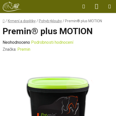
Přejít
Hledat
NÁKUP
na
obsah
KOŠÍK
Domů
/
Krmení a doplňky
/
Pohyb+klouby
/
Premin® plus MOTION
Premin® plus MOTION
Průměrné
Neohodnoceno
Podrobnosti hodnocení
hodnocení
Značka:
Premin
produktu
je
0,0
z
5
hvězdiček.