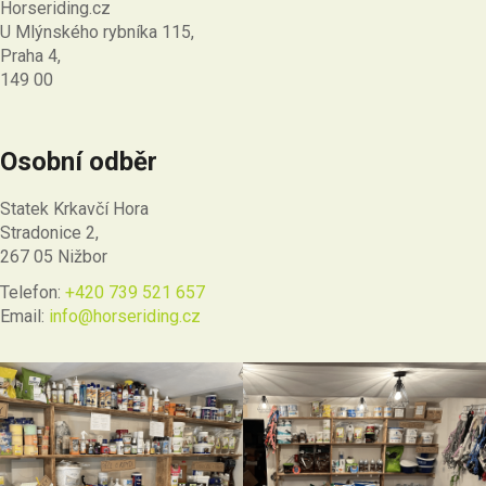
Horseriding.cz
U Mlýnského rybníka 115,
Praha 4,
149 00
Osobní odběr
Statek Krkavčí Hora
Stradonice 2,
267 05 Nižbor
Telefon:
+420 739 521 657
Email:
info@horseriding.cz