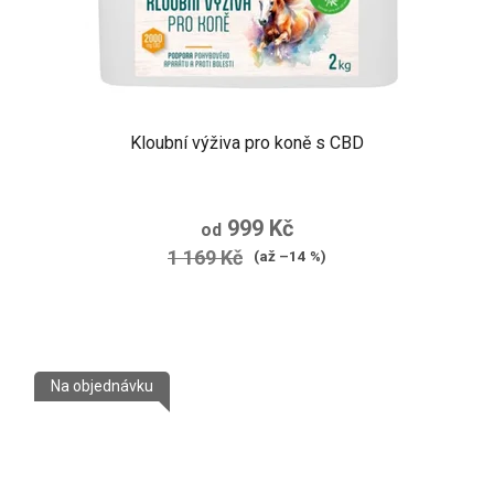
Kloubní výživa pro koně s CBD
999 Kč
od
1 169 Kč
(až –14 %)
Na objednávku