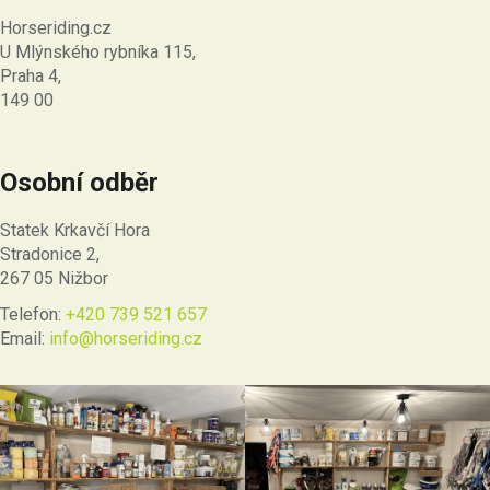
Horseriding.cz
U Mlýnského rybníka 115,
Praha 4,
149 00
Osobní odběr
Statek Krkavčí Hora
Stradonice 2,
267 05 Nižbor
Telefon:
+420 739 521 657
Email:
info@horseriding.cz