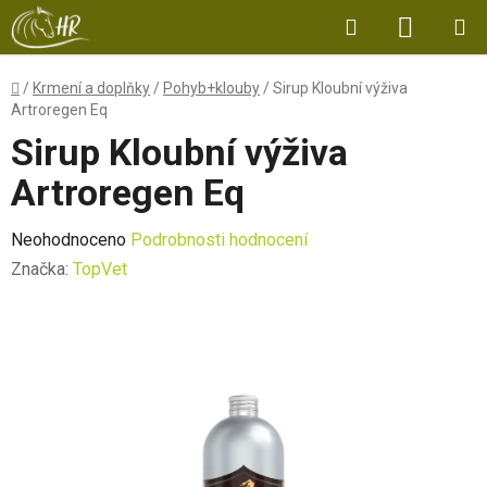
Přejít
Hledat
NÁKUP
na
obsah
KOŠÍK
Domů
/
Krmení a doplňky
/
Pohyb+klouby
/
Sirup Kloubní výživa
Artroregen Eq
Sirup Kloubní výživa
Artroregen Eq
Průměrné
Neohodnoceno
Podrobnosti hodnocení
hodnocení
Značka:
TopVet
produktu
je
0,0
z
5
hvězdiček.