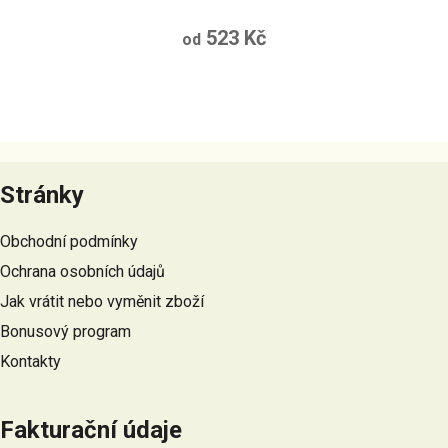
523 Kč
od
Z
á
Stránky
p
a
Obchodní podmínky
t
Ochrana osobních údajů
í
Jak vrátit nebo vyměnit zboží
Bonusový program
Kontakty
Fakturační údaje