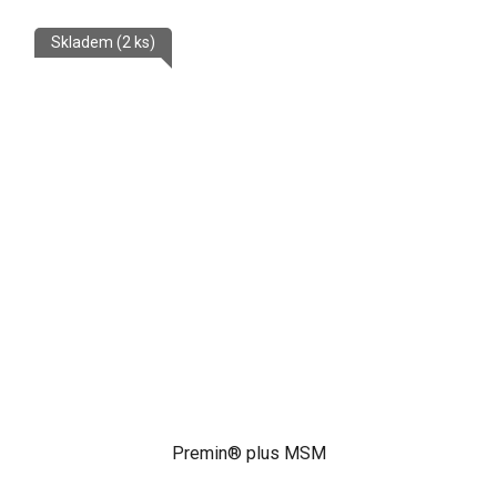
Skladem
(2 ks)
Premin® plus MSM