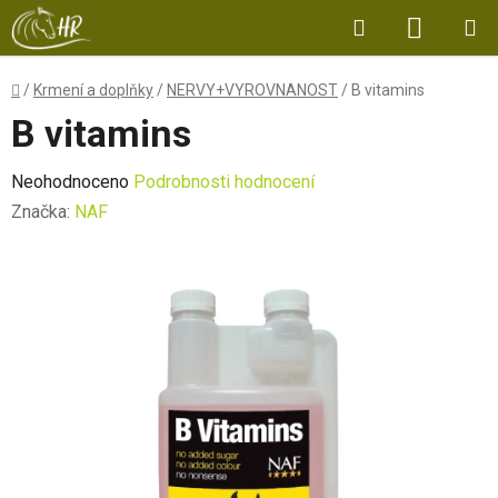
Přejít
Hledat
NÁKUP
na
obsah
KOŠÍK
Domů
/
Krmení a doplňky
/
NERVY+VYROVNANOST
/
B vitamins
B vitamins
Průměrné
Neohodnoceno
Podrobnosti hodnocení
hodnocení
Značka:
NAF
produktu
je
0,0
z
5
hvězdiček.