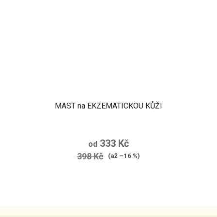
MAST na EKZEMATICKOU KŮŽI
Průměrné
hodnocení
333 Kč
od
produktu
398 Kč
(až –16 %)
je
5,0
z
5
Z
hvězdiček.