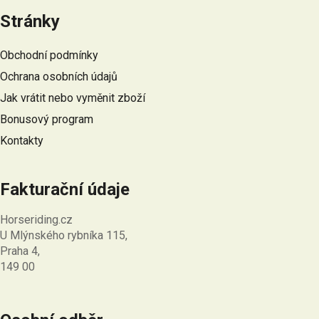
á
Stránky
p
a
Obchodní podmínky
t
Ochrana osobních údajů
í
Jak vrátit nebo vyměnit zboží
Bonusový program
Kontakty
Fakturační údaje
Horseriding.cz
U Mlýnského rybníka 115,
Praha 4,
149 00