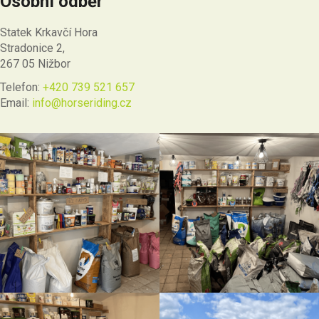
Osobní odběr
Statek Krkavčí Hora
Stradonice 2,
267 05 Nižbor
Telefon:
+420 739 521 657
Email:
info@horseriding.cz