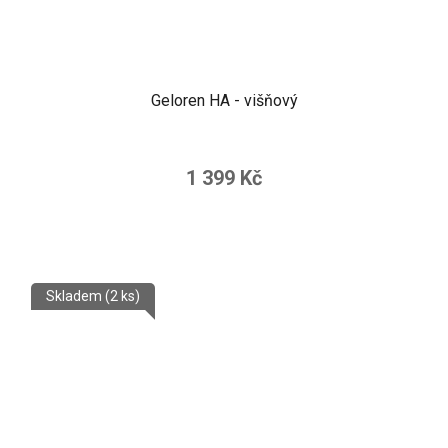
Geloren HA - višňový
1 399 Kč
Skladem
(2 ks)