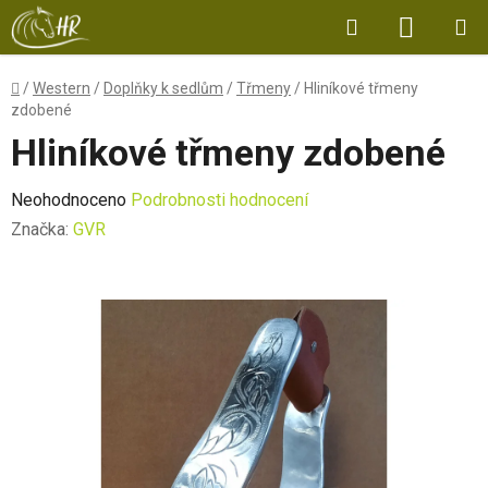
Přejít
Hledat
NÁKUP
na
obsah
KOŠÍK
Domů
/
Western
/
Doplňky k sedlům
/
Třmeny
/
Hliníkové třmeny
zdobené
Hliníkové třmeny zdobené
Průměrné
Neohodnoceno
Podrobnosti hodnocení
hodnocení
Značka:
GVR
produktu
je
0,0
z
5
hvězdiček.