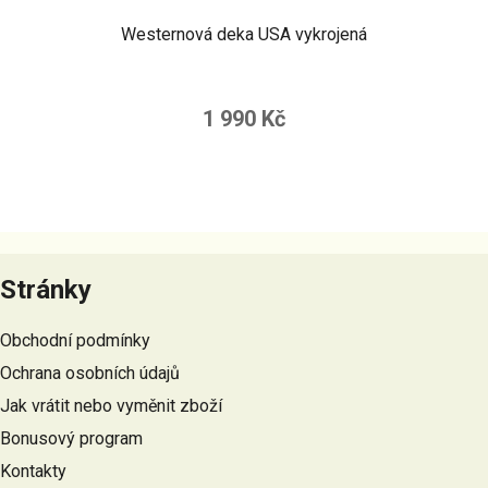
Westernová deka USA vykrojená
1 990 Kč
Z
á
Stránky
p
a
Obchodní podmínky
t
Ochrana osobních údajů
í
Jak vrátit nebo vyměnit zboží
Bonusový program
Kontakty