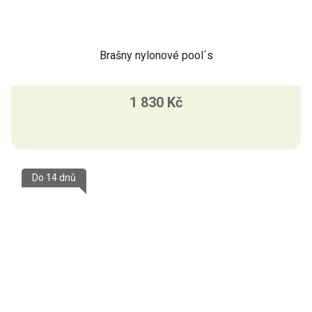
Brašny nylonové pool´s
1 830 Kč
Do 14 dnů