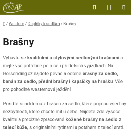
Přejít
Hledat
NÁKUP
na
obsah
KOŠÍK
Domů
/
Western
/
Doplňky k sedlům
/
Brašny
Brašny
Vybavte se
kvalitními a stylovými sedlovými brašnami
a
mějte vše potřebné po ruce i při delších vyjížďkách. Na
Horseriding.cz najdete pevné a odolné
brašny za sedlo,
banán za sedlo, přední brašny i kapsičky na hrušku
. Vše
pro pohodlné westernové ježdění.
Pořiďte si některou z brašen za sedlo, které pojmou všechny
nezbytnosti, které chcete mít u sebe. Najdete zde vysoce
kvalitní a precizně zpracované
kožené brašny na sedlo z
telecí kůže
, s originálními rytinami a potahem z telecí srsti.