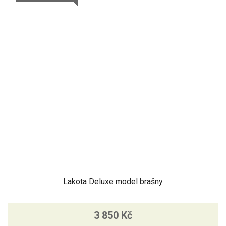
Lakota Deluxe model brašny
Průměrné
3 850 Kč
hodnocení