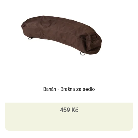
s
p
r
o
d
u
k
t
ů
Banán - Brašna za sedlo
459 Kč