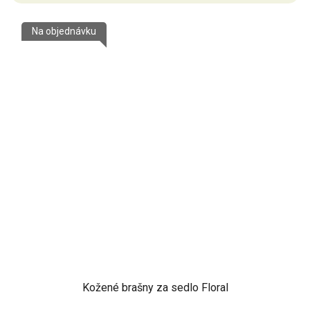
5,0
z
Na objednávku
5
hvězdiček.
Kožené brašny za sedlo Floral