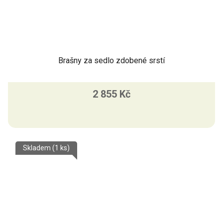
Brašny za sedlo zdobené srstí
2 855 Kč
Skladem
(1 ks)