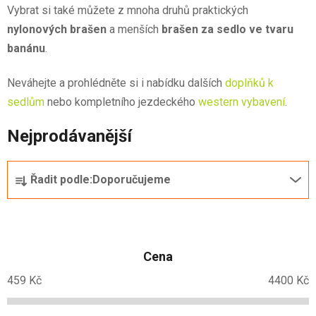
Vybrat si také můžete z mnoha druhů praktických
nylonových brašen
a menších
brašen za sedlo ve tvaru
banánu
.
Neváhejte a prohlédněte si i nabídku dalších
doplňků k
sedlům
nebo kompletního jezdeckého
western vybavení
.
Nejprodávanější
Ř
Řadit podle:
Doporučujeme
a
z
e
n
Cena
í
p
459
Kč
4400
Kč
r