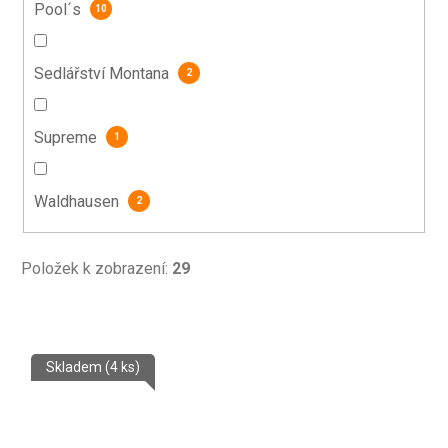
Pool´s
10
Sedlářství Montana
2
Supreme
1
Waldhausen
2
Položek k zobrazení:
29
V
Skladem
(4 ks)
ý
p
i