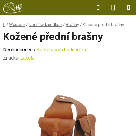
Přejít
Hledat
NÁKUP
na
obsah
KOŠÍK
Domů
/
Western
/
Doplňky k sedlům
/
Brašny
/
Kožené přední brašny
Kožené přední brašny
Průměrné
Neohodnoceno
Podrobnosti hodnocení
hodnocení
Značka:
Lakota
produktu
je
0,0
z
5
hvězdiček.