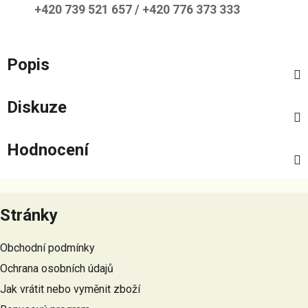
+420 739 521 657 / +420 776 373 333
Popis
Diskuze
Hodnocení
Z
á
Stránky
p
a
Obchodní podmínky
t
Ochrana osobních údajů
í
Jak vrátit nebo vyměnit zboží