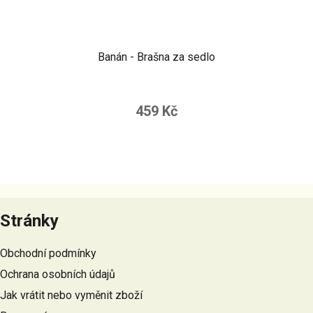
Banán - Brašna za sedlo
459 Kč
Z
á
Stránky
p
a
Obchodní podmínky
t
Ochrana osobních údajů
í
Jak vrátit nebo vyměnit zboží