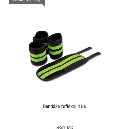
5
hvězdiček.
Bandáže reflexní 4 ks
480 Kč