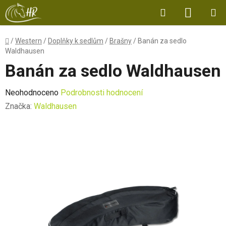
Přejít
Hledat
NÁKUP
na
obsah
KOŠÍK
Domů
/
Western
/
Doplňky k sedlům
/
Brašny
/
Banán za sedlo
Waldhausen
Banán za sedlo Waldhausen
Průměrné
Neohodnoceno
Podrobnosti hodnocení
hodnocení
Značka:
Waldhausen
produktu
je
0,0
z
5
hvězdiček.