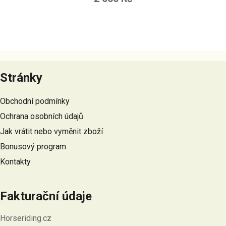
Z
á
Stránky
p
a
Obchodní podmínky
t
Ochrana osobních údajů
í
Jak vrátit nebo vyměnit zboží
Bonusový program
Kontakty
Fakturační údaje
Horseriding.cz