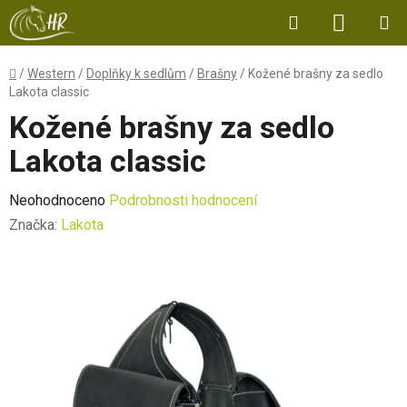
Přejít
Hledat
NÁKUP
na
obsah
KOŠÍK
Domů
/
Western
/
Doplňky k sedlům
/
Brašny
/
Kožené brašny za sedlo
Lakota classic
Kožené brašny za sedlo
Lakota classic
Průměrné
Neohodnoceno
Podrobnosti hodnocení
hodnocení
Značka:
Lakota
produktu
je
0,0
z
5
hvězdiček.