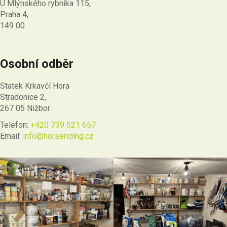
U Mlýnského rybníka 115,
Praha 4,
149 00
Osobní odběr
Statek Krkavčí Hora
Stradonice 2,
267 05 Nižbor
Telefon:
+420 739 521 657
Email:
info@horseriding.cz