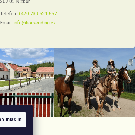
267 05 Nižbor
Telefon:
+420 739 521 657
Email:
info@horseriding.cz
Souhlasím