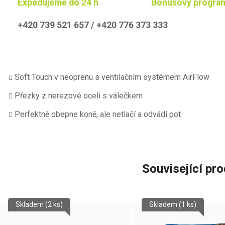
Expedujeme do 24 h
Bonusový progra
+420 739 521 657 / +420 776 373 333
Soft Touch v neoprenu s ventilačním systémem AirFlow
Přezky z nerezové oceli s válečkem
Perfektně obepne koně, ale netlačí a odvádí pot
Související pr
Skladem
(2 ks)
Skladem
(1 ks)