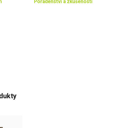
m
Poradenství a zkušenosti
odukty