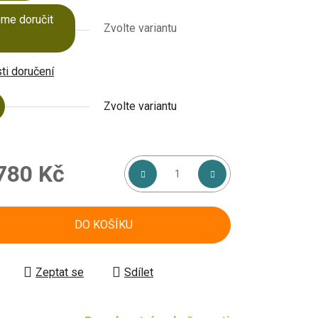
me doručit
Zvolte variantu
i doručení
Zvolte variantu
780 Kč
á cena:
DO KOŠÍKU
Zeptat se
Sdílet