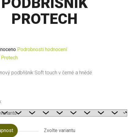
PODBŘIŠNÍK
PROTECH
né
noceno
Podrobnosti hodnocení
ení
:
Protech
u
ový podbřišník Soft touch v černé a hnědé
:
ek.
upnost
Zvolte variantu