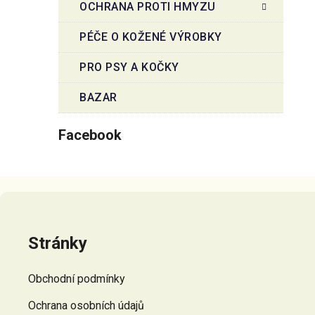
OCHRANA PROTI HMYZU
PÉČE O KOŽENÉ VÝROBKY
PRO PSY A KOČKY
BAZAR
Facebook
Z
á
p
Stránky
a
t
Obchodní podmínky
í
Ochrana osobních údajů