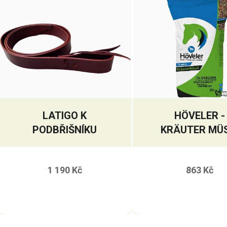
LATIGO K
HÖVELER -
PODBŘIŠNÍKU
KRÄUTER MÜS
1 190 Kč
863 Kč