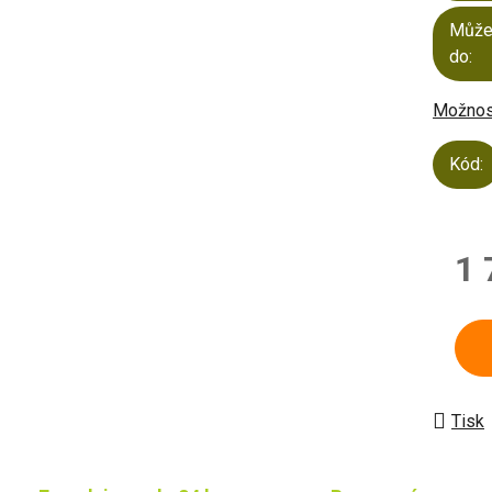
Může
do:
Možnost
Kód:
1 
Měrn
Tisk