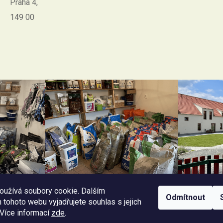
Praha 4,
149 00
oužívá soubory cookie. Dalším
Odmítnout
tohoto webu vyjadřujete souhlas s jejich
 Více informací
zde
.
Facebook Horseriding
Instagram Horseriding