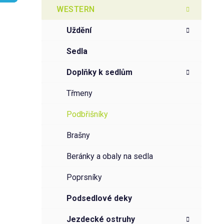
t
g
WESTERN
r
o
a
r
uždění
i
n
e
n
sedla
í
doplňky k sedlům
p
a
třmeny
n
podbřišníky
e
l
brašny
beránky a obaly na sedla
poprsníky
podsedlové deky
jezdecké ostruhy