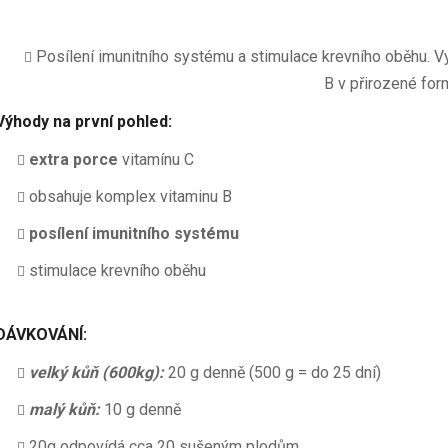
Posílení imunitního systému a stimulace krevního oběhu. 
B v přirozené for
Výhody na první pohled:
extra porce
vitamínu C
obsahuje komplex vitaminu B
posílení imunitního systému
stimulace krevního oběhu
DÁVKOVÁNÍ:
velký kůň (600kg):
20 g denně (500 g = do 25 dní)
malý kůň:
10 g denně
20g odpovídá cca 20 sušeným plodům