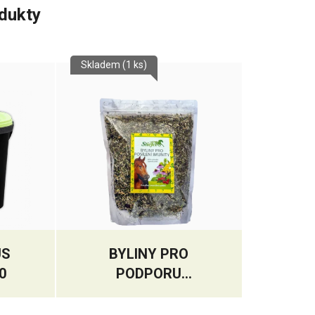
odukty
Skladem
(1 ks)
US
BYLINY PRO
0
PODPORU
IMUNITNÍHO
SYSTÉMU