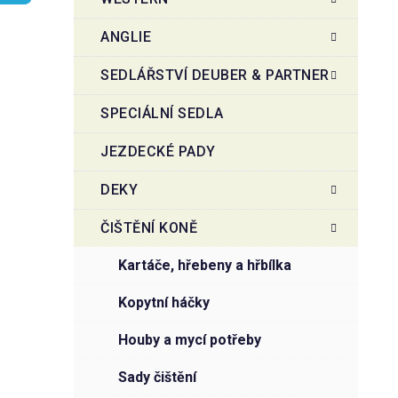
r
o
a
r
ANGLIE
i
n
e
n
SEDLÁŘSTVÍ DEUBER & PARTNER
í
SPECIÁLNÍ SEDLA
p
a
JEZDECKÉ PADY
n
e
DEKY
l
ČIŠTĚNÍ KONĚ
kartáče, hřebeny a hřbílka
kopytní háčky
houby a mycí potřeby
sady čištění