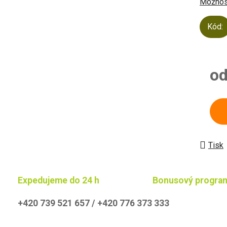
Možnost
Kód:
o
Měrn
Tisk
Expedujeme do 24 h
Bonusový progra
+420 739 521 657 / +420 776 373 333