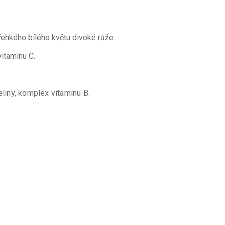
řehkého bílého květu divoké růže.
itamínu C.
eliny, komplex vitamínu B.