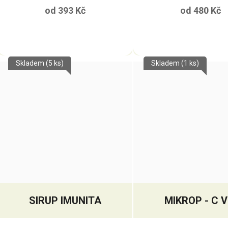
od
393 Kč
od
480 Kč
Skladem
(5 ks)
Skladem
(1 ks)
SIRUP IMUNITA
MIKROP - C V