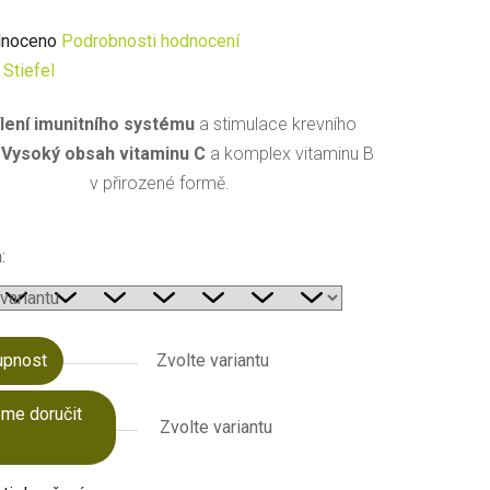
né
noceno
Podrobnosti hodnocení
ení
:
Stiefel
u
lení imunitního systému
a stimulace krevního
.
Vysoký obsah vitaminu C
a komplex vitaminu B
v přirozené formě.
ek.
:
upnost
Zvolte variantu
me doručit
Zvolte variantu