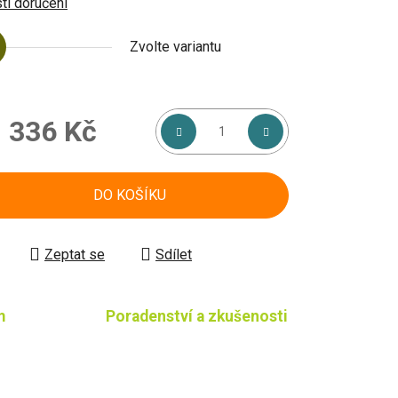
i doručení
Zvolte variantu
d
336 Kč
á cena:
DO KOŠÍKU
Zeptat se
Sdílet
m
Poradenství a zkušenosti