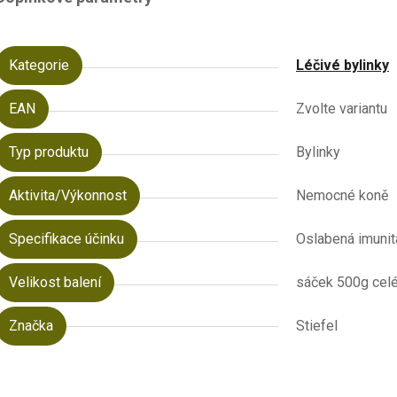
Kategorie
Léčivé bylinky
EAN
Zvolte variantu
Typ produktu
Bylinky
Aktivita/Výkonnost
Nemocné koně
Specifikace účinku
Oslabená imunit
Velikost balení
sáček 500g celé
Značka
Stiefel