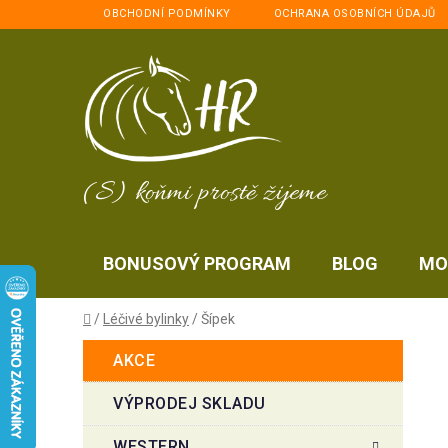
Přejít
OBCHODNÍ PODMÍNKY
OCHRANA OSOBNÍCH ÚDAJŮ
na
obsah
(S) koňmi prostě žijeme
BONUSOVÝ PROGRAM
BLOG
MO
Domů
/
Léčivé bylinky
/
Šípek
P
K
Přeskočit
AKCE
a
kategorie
o
t
s
VÝPRODEJ SKLADU
e
t
g
WESTERN