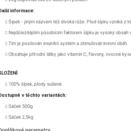
Další informace:
Šípek - jiným názvem též divoká růže. Plod šípku vzniká z k
Nejdůležitějším působícím faktorem šípku je vysoký obsah v
Tím je posilován imunitní systém a stimulován krevní oběh.
Obsahuje přírodní látky jako vitamín C, flavony, ovocné kys
SLOŽENÍ:
100% šípek, plody sušené
Dostupné v těchto variantách:
Sáček 500g
Sáček 2,5kg
Doplňkové parametry