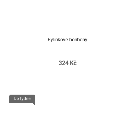
Bylinkové bonbóny
324 Kč
Do týdne