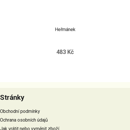
Heřmánek
483 Kč
Z
á
Stránky
p
a
Obchodní podmínky
t
Ochrana osobních údajů
í
Jak vrátit nebo vyměnit zboží