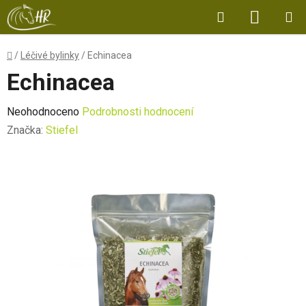
Přejít
Hledat
NÁKUP
na
obsah
KOŠÍK
Domů
/
Léčivé bylinky
/
Echinacea
Echinacea
Průměrné
Neohodnoceno
Podrobnosti hodnocení
hodnocení
Značka:
Stiefel
produktu
je
0,0
z
5
hvězdiček.