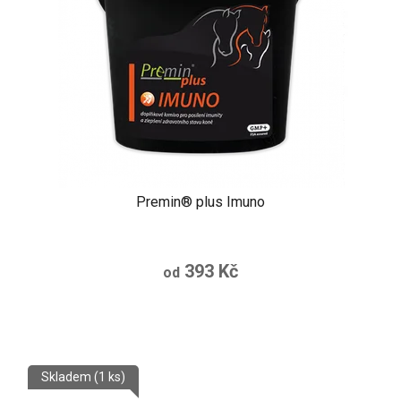
Premin® plus Imuno
393 Kč
od
Skladem
(1 ks)