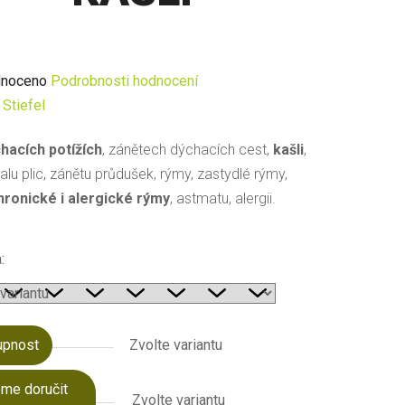
né
noceno
Podrobnosti hodnocení
ení
:
Stiefel
u
hacích potížích
, zánětech dýchacích cest,
kašli
,
alu plic, zánětu průdušek, rýmy, zastydlé rýmy,
hronické i alergické rýmy
, astmatu, alergii.
ek.
:
upnost
Zvolte variantu
me doručit
Zvolte variantu