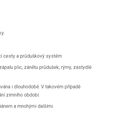
ky.
cí cesty a průduškový systém
 zápalu plic, zánětu průdušek, rýmy, zastydlé
dávána i dlouhodobě. V takovém případě
ání zimního období.
ymiánem a mnohými dalšími.