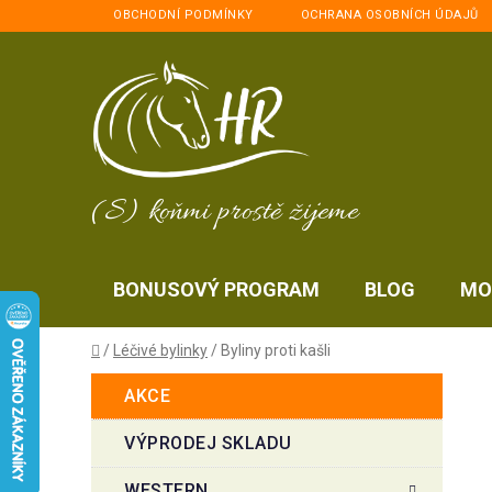
Přejít
OBCHODNÍ PODMÍNKY
OCHRANA OSOBNÍCH ÚDAJŮ
na
obsah
(S) koňmi prostě žijeme
BONUSOVÝ PROGRAM
BLOG
MO
Domů
/
Léčivé bylinky
/
Byliny proti kašli
P
K
Přeskočit
AKCE
a
kategorie
o
t
s
VÝPRODEJ SKLADU
e
t
g
WESTERN