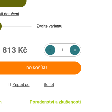
i doručení
Zvolte variantu
d
813 Kč
á cena:
DO KOŠÍKU
Zeptat se
Sdílet
m
Poradenství a zkušenosti