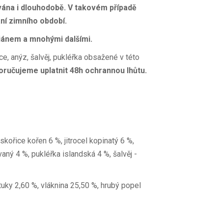
ávána i dlouhodobě. V takovém případě
ní zimního období.
miánem a mnohými dalšími.
rce, anýz, šalvěj, pukléřka obsažené v této
ručujeme uplatnit 48h ochrannou lhůtu.
kořice kořen 6 %, jitrocel kopinatý 6 %,
aný 4 %, pukléřka islandská 4 %, šalvěj -
tuky 2,60 %, vláknina 25,50 %, hrubý popel