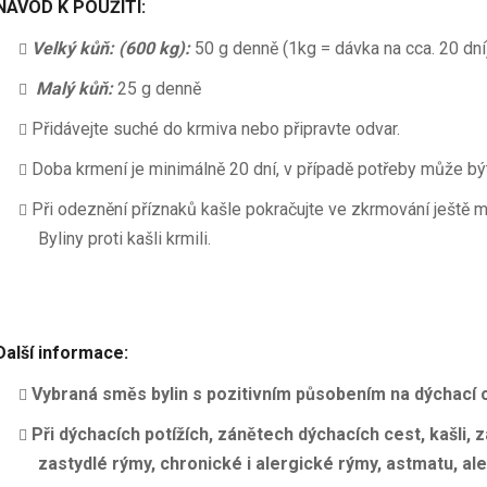
NÁVOD K POUŽITÍ:
Velký kůň: (600 kg):
50 g denně (1kg = dávka na cca. 20 dní
Malý kůň:
25 g denně
Přidávejte suché do krmiva nebo připravte odvar.
Doba krmení je minimálně 20 dní, v případě potřeby může b
Při odeznění příznaků kašle pokračujte ve zkrmování ještě m
Byliny proti kašli krmili.
Další informace:
Vybraná směs bylin s pozitivním působením na dýchací
Při dýchacích potížích, zánětech dýchacích cest, kašli, z
zastydlé rýmy, chronické i alergické rýmy, astmatu, ale