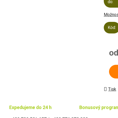
do:
Možnost
Kód:
o
Měrn
Tisk
Expedujeme do 24 h
Bonusový progra