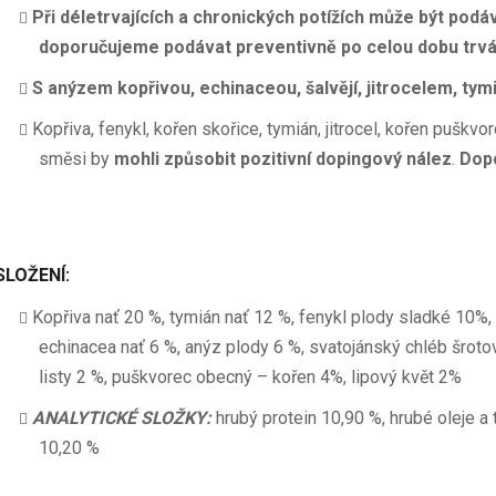
Při déletrvajících a chronických potížích může být pod
doporučujeme podávat preventivně po celou dobu trvá
S anýzem kopřivou, echinaceou, šalvějí, jitrocelem, ty
Kopřiva, fenykl, kořen skořice, tymián, jitrocel, kořen puškvo
směsi by
mohli způsobit pozitivní dopingový nález
.
Dopo
SLOŽENÍ:
Kopřiva nať 20 %, tymián nať 12 %, fenykl plody sladké 10%, s
echinacea nať 6 %, anýz plody 6 %, svatojánský chléb šrotov
listy 2 %, puškvorec obecný – kořen 4%, lipový květ 2%
ANALYTICKÉ SLOŽKY:
hrubý protein 10,90 %, hrubé oleje a 
10,20 %