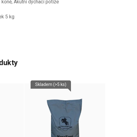
é koně, Akutní dýchací potíže
ek 5 kg
odukty
Skladem
(>5 ks)