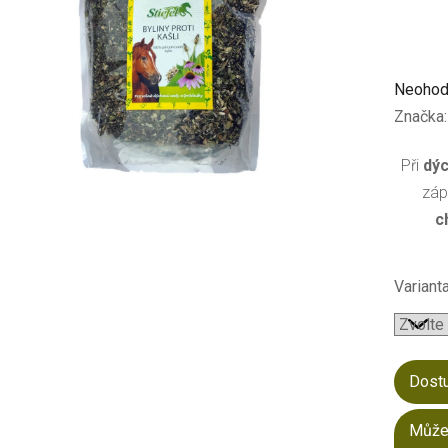
Průměr
Neohod
hodnoc
Značka
produkt
Při
dýc
je
záp
0,0
c
z
5
hvězdič
Varianta
Dost
Může