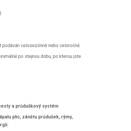
)
ýt podáván celosezónně nebo celoročně.
inimálně po stejnou dobu, po kterou jste
 cesty a průduškový systém
ápalu plic, zánětu průdušek, rýmy,
rgii.