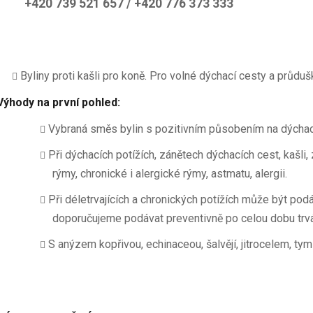
+420 739 521 657 / +420 776 373 333
Byliny proti kašli pro koně. Pro volné dýchací cesty a průduš
Výhody na první pohled:
Vybraná směs bylin s pozitivním působením na dýcha
Při dýchacích potížích, zánětech dýchacích cest, kašli,
rýmy, chronické i alergické rýmy, astmatu, alergii.
Při déletrvajících a chronických potížích může být po
doporučujeme podávat preventivně po celou dobu trv
S anýzem kopřivou, echinaceou, šalvějí, jitrocelem, t