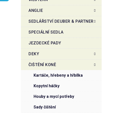
r
o
a
r
ANGLIE
i
n
e
n
SEDLÁŘSTVÍ DEUBER & PARTNER
í
SPECIÁLNÍ SEDLA
p
a
JEZDECKÉ PADY
n
e
DEKY
l
ČIŠTĚNÍ KONĚ
kartáče, hřebeny a hřbílka
kopytní háčky
houby a mycí potřeby
sady čištění