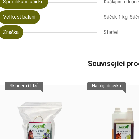
Specifikace účinku
Kašlající a dušn
Velikost balení
Sáček 1 kg, Sáč
Značka
Stiefel
Související pr
Skladem
(1 ks)
Na objednávku