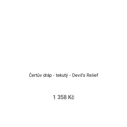
Čertův dráp - tekutý - Devil’s Relief
1 358 Kč