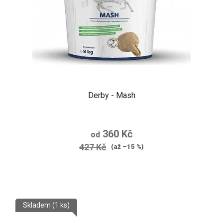
Derby - Mash
360 Kč
od
427 Kč
(až –15 %)
Skladem
(1 ks)