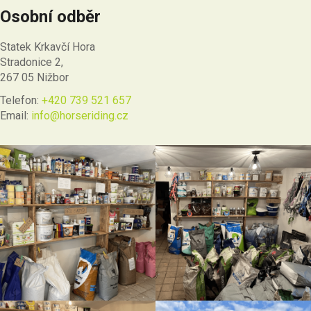
Osobní odběr
Statek Krkavčí Hora
Stradonice 2,
267 05 Nižbor
Telefon:
+420 739 521 657
Email:
info@horseriding.cz