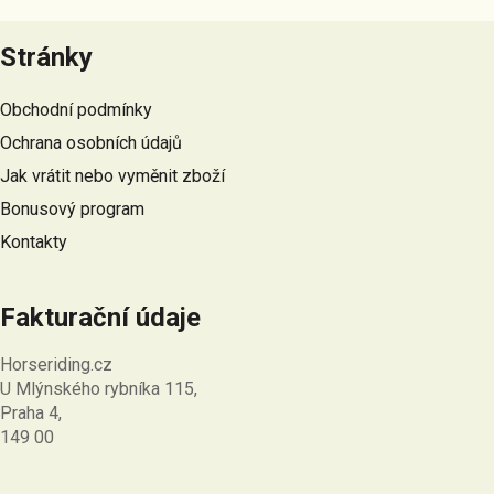
Z
á
Stránky
p
a
Obchodní podmínky
t
Ochrana osobních údajů
í
Jak vrátit nebo vyměnit zboží
Bonusový program
Kontakty
Fakturační údaje
Horseriding.cz
U Mlýnského rybníka 115,
Praha 4,
149 00