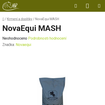
Přejít
Hledat
NÁKUP
na
obsah
KOŠÍK
Domů
/
Krmení a doplňky
/
NovaEqui MASH
NovaEqui MASH
Průměrné
Neohodnoceno
Podrobnosti hodnocení
hodnocení
Značka:
Novaequi
produktu
je
0,0
z
5
hvězdiček.