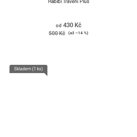
Habibi Trávení Plus
430 Kč
od
500 Kč
(až –14 %)
Skladem
(1 ks)