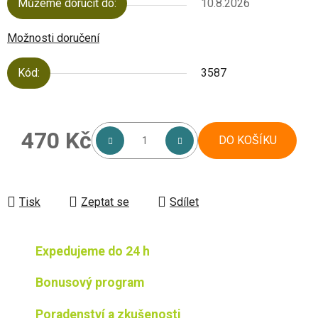
Můžeme doručit do:
10.8.2026
Možnosti doručení
Kód:
3587
470 Kč
DO KOŠÍKU
Měrná cena:
Tisk
Zeptat se
Sdílet
Expedujeme do 24 h
Bonusový program
Poradenství a zkušenosti