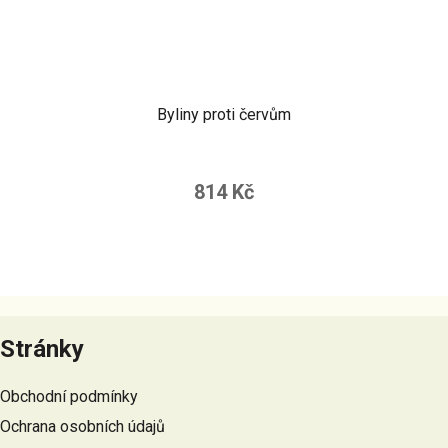
Byliny proti červům
814 Kč
Z
á
Stránky
p
a
Obchodní podmínky
t
Ochrana osobních údajů
í