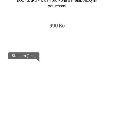
EQUI GARD - Müsli pro koně s metabolickými
poruchami
990 Kč
Skladem
(1 ks)