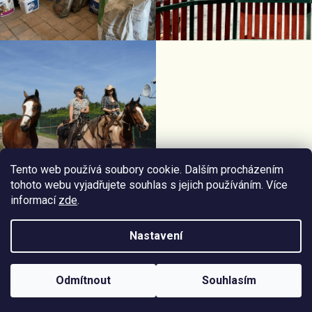
Tento web používá soubory cookie. Dalším procházením
tohoto webu vyjadřujete souhlas s jejich používáním. Více
informací
zde
.
Facebook Horseriding
Instagram Horseriding
Nastavení
Vytvořil
Štefan Mazáň
na
Shoptetu
Odmítnout
Souhlasím
Copyright 2026
Jezdecké potřeby Horseriding
. Všechna práva
vyhrazena.
Upravit nastavení cookies