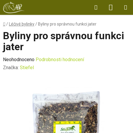
Přejít
Hledat
NÁKUP
na
obsah
KOŠÍK
Domů
/
Léčivé bylinky
/
Byliny pro správnou funkci jater
Byliny pro správnou funkci
jater
Průměrné
Neohodnoceno
Podrobnosti hodnocení
hodnocení
Značka:
Stiefel
produktu
je
0,0
z
5
hvězdiček.