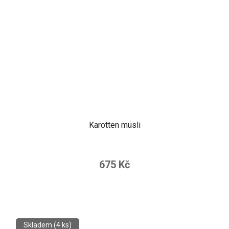
Karotten müsli
675 Kč
Skladem
(4 ks)