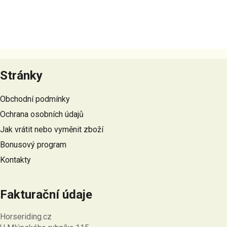
produktu
je
5,0
z
Z
5
á
hvězdiček.
Stránky
p
a
Obchodní podmínky
t
Ochrana osobních údajů
í
Jak vrátit nebo vyměnit zboží
Bonusový program
Kontakty
Fakturační údaje
Horseriding.cz