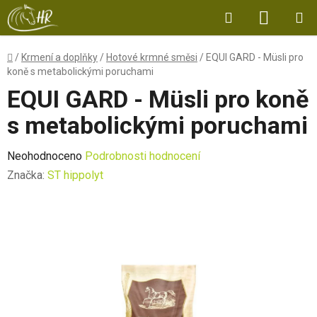
Přejít
Hledat
NÁKUP
na
obsah
KOŠÍK
Domů
/
Krmení a doplňky
/
Hotové krmné směsi
/
EQUI GARD - Müsli pro
koně s metabolickými poruchami
EQUI GARD - Müsli pro koně
s metabolickými poruchami
Průměrné
Neohodnoceno
Podrobnosti hodnocení
hodnocení
Značka:
ST hippolyt
produktu
je
0,0
z
5
hvězdiček.