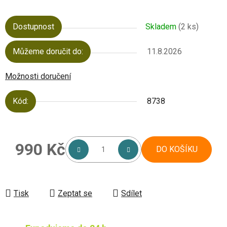
Dostupnost
Skladem
(2 ks)
Můžeme doručit do:
11.8.2026
Možnosti doručení
Kód:
8738
990 Kč
DO KOŠÍKU
Měrná cena:
Tisk
Zeptat se
Sdílet