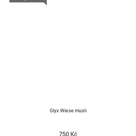
Glyx Wiese müsli
750 Kč