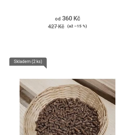
360 Kč
od
427 Kč
(až –15 %)
Skladem
(2 ks)