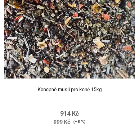
Konopné musli pro koně 15kg
914 Kč
999 Kč
(–8 %)