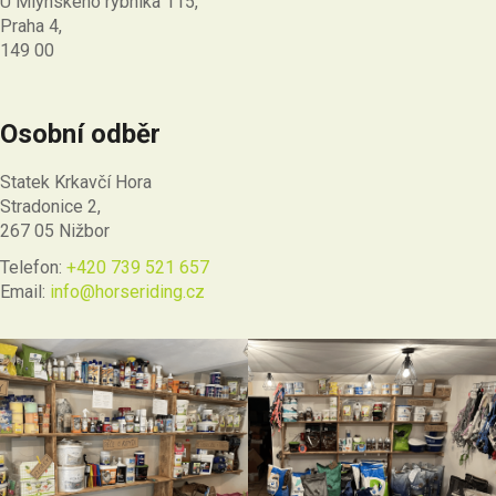
U Mlýnského rybníka 115,
Praha 4,
149 00
Osobní odběr
Statek Krkavčí Hora
Stradonice 2,
267 05 Nižbor
Telefon:
+420 739 521 657
Email:
info@horseriding.cz