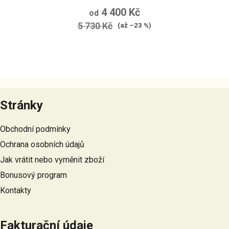
4 400 Kč
od
5 730 Kč
(až –23 %)
Z
á
Stránky
p
a
Obchodní podmínky
t
Ochrana osobních údajů
í
Jak vrátit nebo vyměnit zboží
Bonusový program
Kontakty
Fakturační údaje