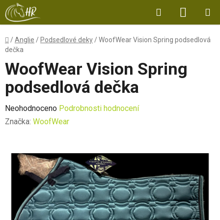
Přejít
Hledat
NÁKUP
na
obsah
KOŠÍK
Domů
/
Anglie
/
Podsedlové deky
/
WoofWear Vision Spring podsedlová
dečka
WoofWear Vision Spring
podsedlová dečka
Průměrné
Neohodnoceno
Podrobnosti hodnocení
hodnocení
Značka:
WoofWear
produktu
je
0,0
z
5
hvězdiček.