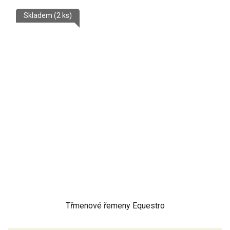
Skladem
(2 ks)
Třmenové řemeny Equestro