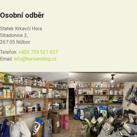
Osobní odběr
Statek Krkavčí Hora
Stradonice 2,
267 05 Nižbor
Telefon:
+420 739 521 657
Email:
info@horseriding.cz