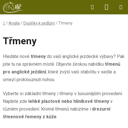
Přejít
Hledat
NÁKUP
na
obsah
KOŠÍK
Domů
/
Anglie
/
Doplňky k sedlům
/
Třmeny
Třmeny
Hledáte nové
třmeny
do vaší anglické jezdecké výbavy? Pak
jste tu na správném místě. Objevte širokou nabídku
třmenů
pro anglické ježdění
, které zvýší vaši stabilitu v sedle a
omezí proklouznutí nohou.
Vyberte si základní třmeny i třmeny v luxusnějším provedení.
Najdete zde
lehké plastové nebo hliníkové třmeny
v
různém provedení. Kromě třmenů nabízíme i
drezurní
třmenové řemeny z kůže
.