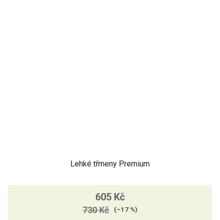
Lehké třmeny Premium
605 Kč
730 Kč
(–17 %)