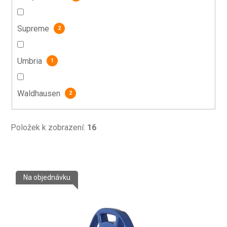
Supreme
2
Umbria
1
Waldhausen
2
Položek k zobrazení:
16
V
Na objednávku
ý
p
i