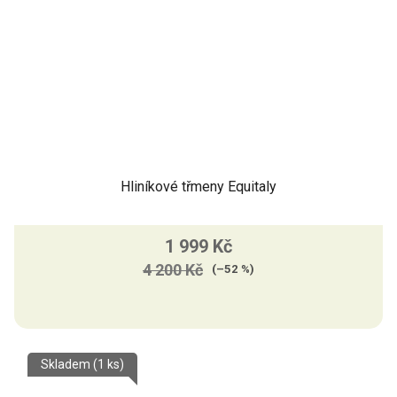
Hliníkové třmeny Equitaly
1 999 Kč
4 200 Kč
(–52 %)
Skladem
(1 ks)