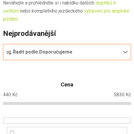
Neváhejte a prohlédněte si i nabídku dalších
doplňků k
sedlům
nebo kompletního jezdeckého
vybavení pro anglické
ježdění
.
Nejprodávanější
Ř
Řadit podle:
Doporučujeme
a
z
e
n
Cena
í
p
440
Kč
5830
Kč
r
o
d
u
k