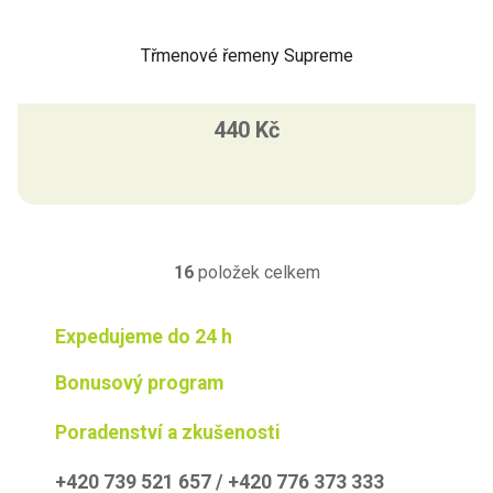
Třmenové řemeny Supreme
440 Kč
16
položek celkem
O
v
l
Expedujeme do 24 h
á
d
Bonusový program
a
c
Poradenství a zkušenosti
í
p
+420 739 521 657 / +420 776 373 333