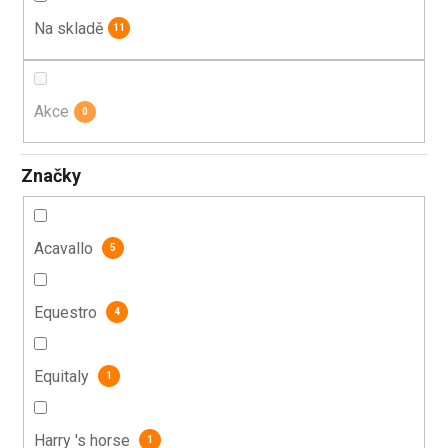
t
Na skladě
11
ů
Akce
0
Značky
Acavallo
5
Equestro
4
Equitaly
1
Harry 's horse
1