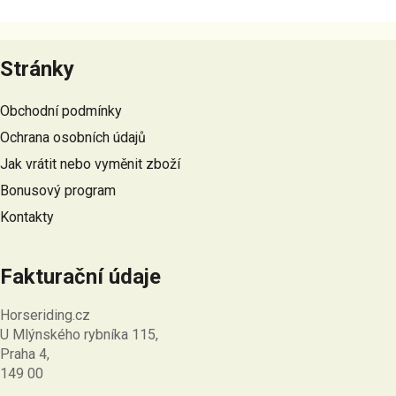
r
v
Z
k
á
y
Stránky
p
v
a
ý
Obchodní podmínky
t
p
Ochrana osobních údajů
i
í
s
Jak vrátit nebo vyměnit zboží
u
Bonusový program
Kontakty
Fakturační údaje
Horseriding.cz
U Mlýnského rybníka 115,
Praha 4,
149 00