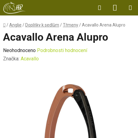
Přejít
Hledat
NÁKUP
na
obsah
KOŠÍK
Domů
/
Anglie
/
Doplňky k sedlům
/
Třmeny
/
Acavallo Arena Alupro
Acavallo Arena Alupro
Průměrné
Neohodnoceno
Podrobnosti hodnocení
hodnocení
Značka:
Acavallo
produktu
je
0,0
z
5
hvězdiček.