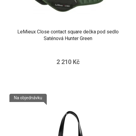
LeMieux Close contact square dečka pod sedlo
Saténová Hunter Green
Průměrné
hodnocení
2 210 Kč
produktu
je
5,0
z
Na objednávku
5
hvězdiček.