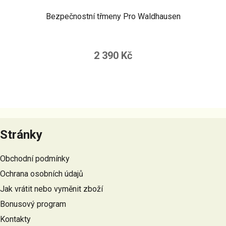
Bezpečnostní třmeny Pro Waldhausen
2 390 Kč
Z
á
Stránky
p
a
Obchodní podmínky
t
Ochrana osobních údajů
í
Jak vrátit nebo vyměnit zboží
Bonusový program
Kontakty