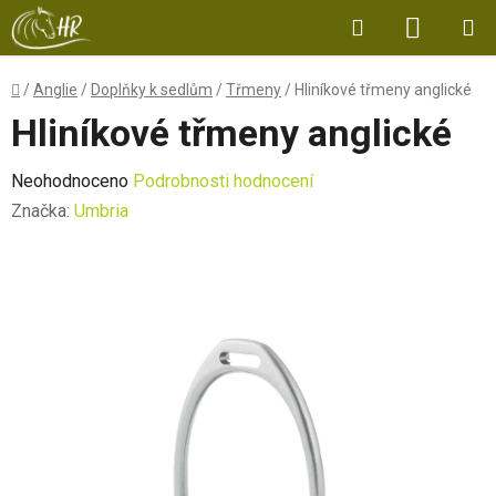
Přejít
Hledat
NÁKUP
na
obsah
KOŠÍK
Domů
/
Anglie
/
Doplňky k sedlům
/
Třmeny
/
Hliníkové třmeny anglické
Hliníkové třmeny anglické
Průměrné
Neohodnoceno
Podrobnosti hodnocení
hodnocení
Značka:
Umbria
produktu
je
0,0
z
5
hvězdiček.