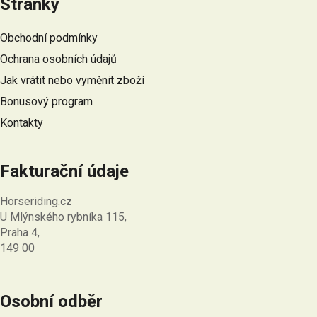
Stránky
p
a
Obchodní podmínky
t
Ochrana osobních údajů
í
Jak vrátit nebo vyměnit zboží
Bonusový program
Kontakty
Fakturační údaje
Horseriding.cz
U Mlýnského rybníka 115,
Praha 4,
149 00
Osobní odběr