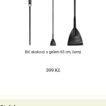
Bič skokový s gelem 65 cm, černý
399 Kč
Z
á