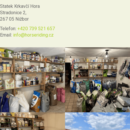
Statek Krkavčí Hora
Stradonice 2,
267 05 Nižbor
Telefon:
+420 739 521 657
Email:
info@horseriding.cz