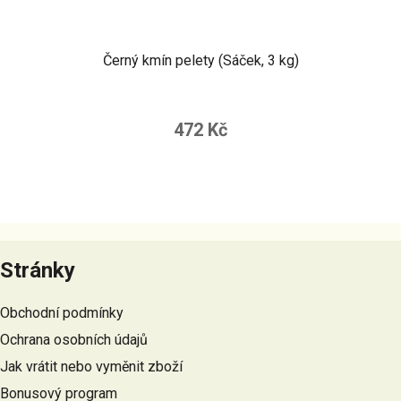
Černý kmín pelety (Sáček, 3 kg)
472 Kč
Z
á
Stránky
p
a
Obchodní podmínky
t
Ochrana osobních údajů
í
Jak vrátit nebo vyměnit zboží
Bonusový program