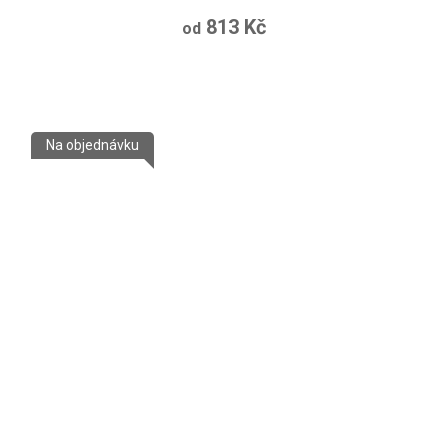
813 Kč
od
Na objednávku