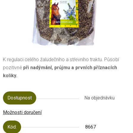
K regulaci celého žaludečního a střevního traktu. P
ůsobí
pozitivně
při nadýmání, průjmu a prvních příznacích
koliky.
Dostupnost
Na objednávku
Možnosti doručení
Kód:
8667