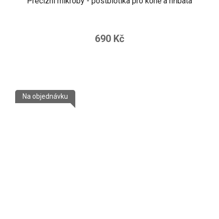
Precizní mikroby - postbiotika pro koně a hříbata
690 Kč
Na objednávku