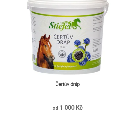
Čertův dráp
1 000 Kč
od