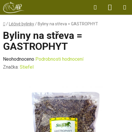
Přejít
Hledat
NÁKUP
na
obsah
KOŠÍK
Domů
/
Léčivé bylinky
/
Byliny na střeva = GASTROPHYT
Byliny na střeva =
GASTROPHYT
Průměrné
Neohodnoceno
Podrobnosti hodnocení
hodnocení
Značka:
Stiefel
produktu
je
0,0
z
5
hvězdiček.