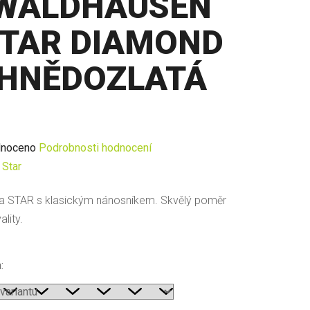
WALDHAUSEN
TAR DIAMOND
HNĚDOZLATÁ
né
noceno
Podrobnosti hodnocení
ení
:
Star
u
a STAR s klasickým nánosníkem. Skvělý poměr
lity.
:
ek.