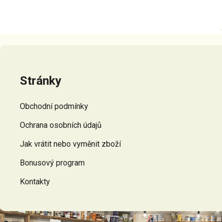
Z
á
p
Stránky
a
t
Obchodní podmínky
í
Ochrana osobních údajů
Jak vrátit nebo vyměnit zboží
Bonusový program
Kontakty