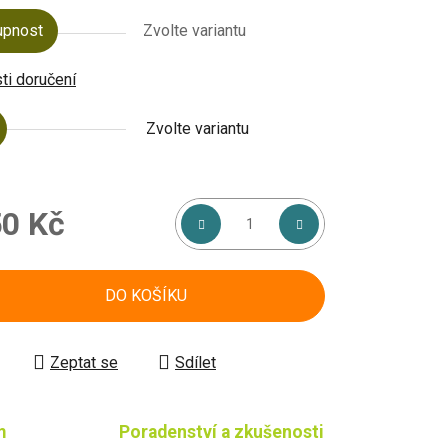
upnost
Zvolte variantu
i doručení
Zvolte variantu
0 Kč
á cena:
DO KOŠÍKU
Zeptat se
Sdílet
m
Poradenství a zkušenosti