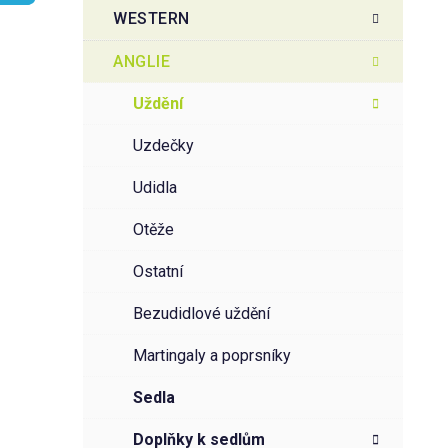
t
g
WESTERN
r
o
a
r
ANGLIE
i
n
e
n
uždění
í
uzdečky
p
a
udidla
n
otěže
e
l
ostatní
bezudidlové uždění
martingaly a poprsníky
sedla
doplňky k sedlům