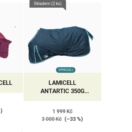
Skladem
(2 ks)
VÝPRODEJ
CELL
LAMICELL
ANTARTIC 350G
VÝBĚHOVÁ
TERMODEKA
%)
1 999 Kč
3 000 Kč
(–33 %)