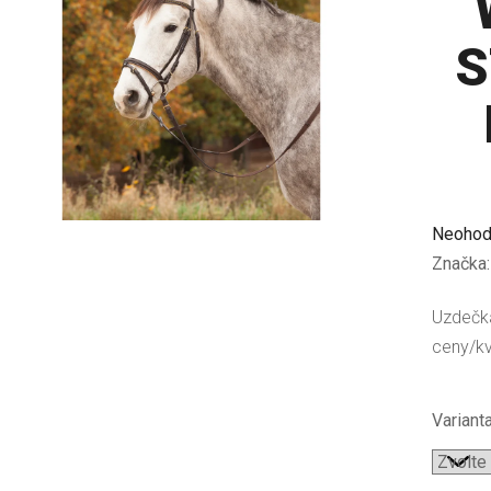
S
Průměr
Neohod
hodnoc
Značka
produkt
Uzdečk
je
ceny/kva
0,0
z
5
Varianta
hvězdič