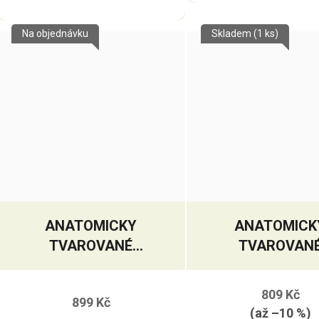
Na objednávku
Skladem
(1 ks)
ANATOMICKY
ANATOMICK
TVAROVANÉ
TVAROVAN
DVAKRÁT LOMENÉ
JEDNOU LOM
UDIDLO SWEET IRON
UDIDLO SWEET 
809 Kč
899 Kč
(až –10 %)