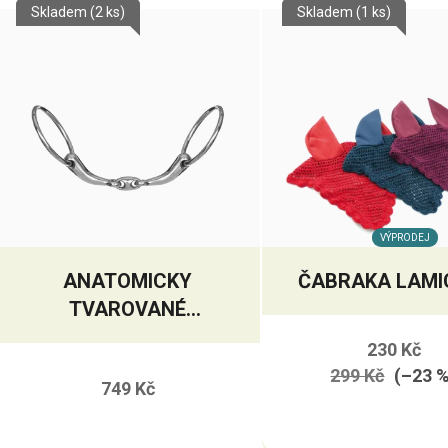
Skladem
(2 ks)
Skladem
(1 ks)
VÝPRODEJ
ANATOMICKY
ČABRAKA LAMI
TVAROVANÉ
DVAKRÁT LOMENÉ
230 Kč
UDIDLO
299 Kč
(–23 
749 Kč