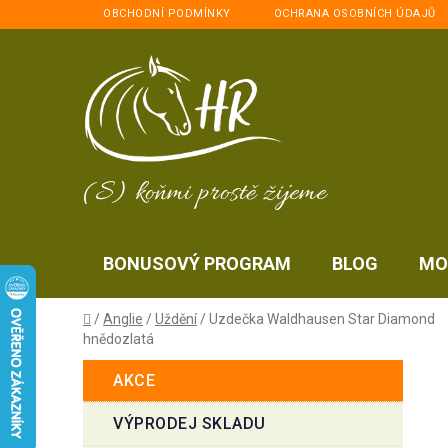
Přejít
OBCHODNÍ PODMÍNKY
OCHRANA OSOBNÍCH ÚDAJŮ
na
obsah
(S) koňmi prostě žijeme
BONUSOVÝ PROGRAM
BLOG
MO
Domů
/
Anglie
/
Uždění
/
Uzdečka Waldhausen Star Diamond
hnědozlatá
P
K
Přeskočit
AKCE
a
kategorie
o
t
s
VÝPRODEJ SKLADU
e