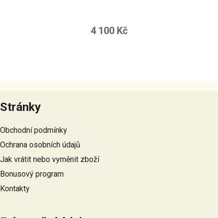
Průměrné
hodnocení
4 100 Kč
produktu
je
5,0
z
Z
5
á
hvězdiček.
Stránky
p
a
Obchodní podmínky
t
Ochrana osobních údajů
í
Jak vrátit nebo vyměnit zboží
Bonusový program
Kontakty