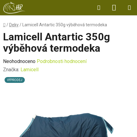
Přejít
Hledat
NÁKUP
na
obsah
KOŠÍK
Domů
/
Deky
/
Lamicell Antartic 350g výběhová termodeka
Lamicell Antartic 350g
výběhová termodeka
Průměrné
Neohodnoceno
Podrobnosti hodnocení
hodnocení
Značka:
Lamicell
produktu
VÝPRODEJ
je
0,0
z
5
hvězdiček.