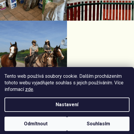
Tento web používá soubory cookie. Dalším procházením
tohoto webu vyjadřujete souhlas s jejich používáním. Více
informací
zde
.
Facebook Horseriding
Instagram Horseriding
Nastavení
Vytvořil
Štefan Mazáň
na
Shoptetu
Odmítnout
Souhlasím
Copyright 2026
Jezdecké potřeby Horseriding
. Všechna práva
vyhrazena.
Upravit nastavení cookies