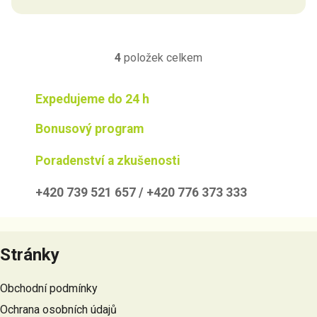
4
položek celkem
O
v
l
Expedujeme do 24 h
á
d
Bonusový program
a
c
Poradenství a zkušenosti
í
p
+420 739 521 657 / +420 776 373 333
r
v
Z
k
á
y
Stránky
p
v
a
ý
Obchodní podmínky
t
p
Ochrana osobních údajů
i