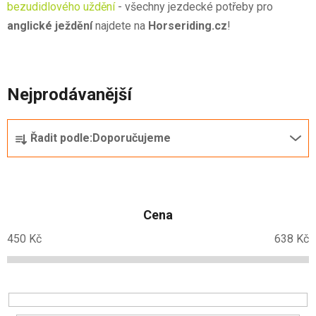
bezudidlového uždění
- všechny jezdecké potřeby pro
anglické ježdění
najdete na
Horseriding.cz
!
Nejprodávanější
Ř
Řadit podle:
Doporučujeme
a
z
e
n
Cena
í
p
450
Kč
638
Kč
r
o
d
u