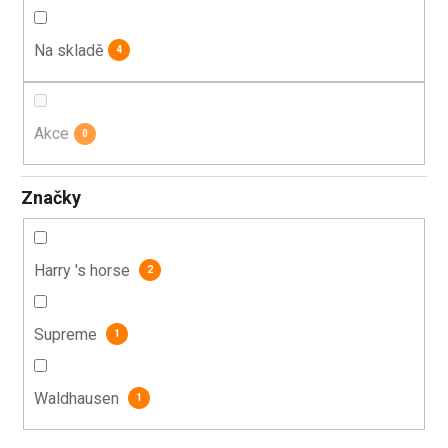
k
t
Na skladě
4
ů
Akce
0
Značky
Harry 's horse
2
Supreme
1
Waldhausen
1