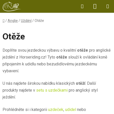
Přejít
Hledat
NÁKUP
na
obsah
KOŠÍK
Domů
/
Anglie
/
Uždění
/
Otěže
Otěže
Doplňte svou jezdeckou výbavu o kvalitní
otěže
pro anglické
ježdění z Horseriding.cz! Tyto
otěže
slouží k ovládání koně
připojením k udidlu nebo bezudidlovému jezdeckému
vybavení.
U nás najdete širokou nabídku klasických
otěží
. Další
produkty najdete v
setu s uzdečkami
pro anglický styl
ježdění.
Prohlédněte si i kategorii
uzdeček
,
udidel
nebo