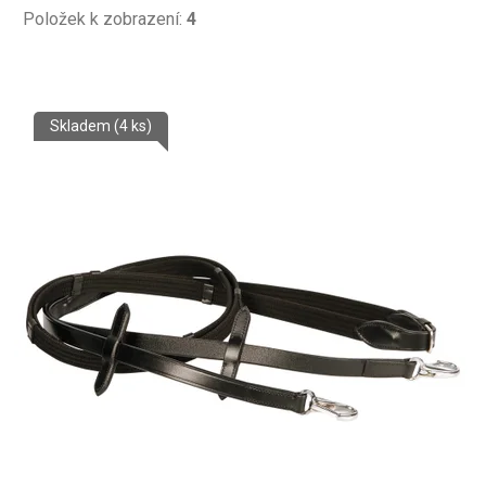
Položek k zobrazení:
4
V
Skladem
(4 ks)
ý
p
i
s
p
r
o
d
u
k
t
ů