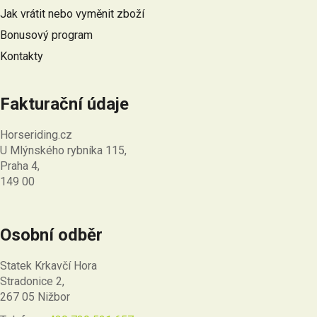
í
s
Jak vrátit nebo vyměnit zboží
u
Bonusový program
Kontakty
Fakturační údaje
Horseriding.cz
U Mlýnského rybníka 115,
Praha 4,
149 00
Osobní odběr
Statek Krkavčí Hora
Stradonice 2,
267 05 Nižbor