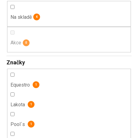
k
t
Na skladě
4
ů
Akce
0
Značky
Equestro
1
Lakota
1
Pool´s
1