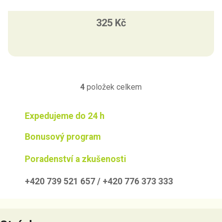
325 Kč
4
položek celkem
O
v
l
Expedujeme do 24 h
á
d
Bonusový program
a
c
Poradenství a zkušenosti
í
p
+420 739 521 657 / +420 776 373 333
r
v
Z
k
á