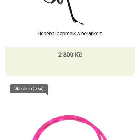
t
ů
Honební poprsník s beránkem
2 800 Kč
Skladem
(5 ks)