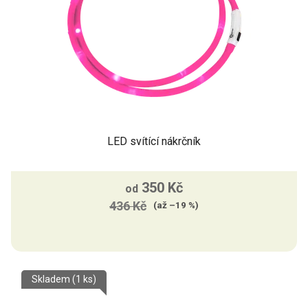
LED svítící nákrčník
350 Kč
od
436 Kč
(až –19 %)
Skladem
(1 ks)