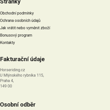
y
Stránky
p
v
a
ý
Obchodní podmínky
t
p
Ochrana osobních údajů
i
í
s
Jak vrátit nebo vyměnit zboží
u
Bonusový program
Kontakty
Fakturační údaje
Horseriding.cz
U Mlýnského rybníka 115,
Praha 4,
149 00
Osobní odběr