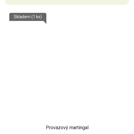
Skladem
(1 ks)
Provazový martingal