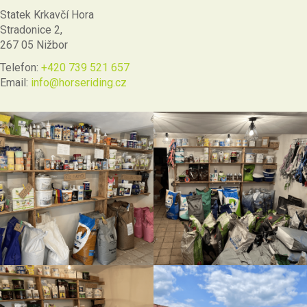
Statek Krkavčí Hora
Stradonice 2,
267 05 Nižbor
Telefon:
+420 739 521 657
Email:
info@horseriding.cz