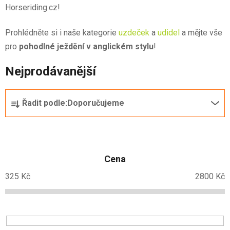
Horseriding.cz!
Prohlédněte si i naše kategorie
uzdeček
a
udidel
a mějte vše
pro
pohodlné ježdění v anglickém stylu
!
Nejprodávanější
Ř
Řadit podle:
Doporučujeme
a
z
e
n
Cena
í
p
325
Kč
2800
Kč
r
o
d
u