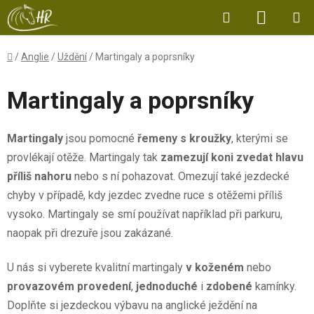
Přejít
Hledat
NÁKUP
na
obsah
KOŠÍK
Domů
/
Anglie
/
Uždění
/
Martingaly a poprsníky
Martingaly a poprsníky
Martingaly
jsou pomocné
řemeny s kroužky
, kterými se
provlékají otěže. Martingaly tak
zamezují koni zvedat hlavu
příliš nahoru
nebo s ní pohazovat. Omezují také jezdecké
chyby v případě, kdy jezdec zvedne ruce s otěžemi příliš
vysoko. Martingaly se smí používat například při parkuru,
naopak při drezuře jsou zakázané.
U nás si vyberete kvalitní martingaly
v koženém
nebo
provazovém provedení
,
jednoduché
i
zdobené
kamínky.
Doplňte si jezdeckou výbavu na anglické ježdění na