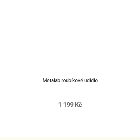
Metalab roubíkové udidlo
1 199 Kč