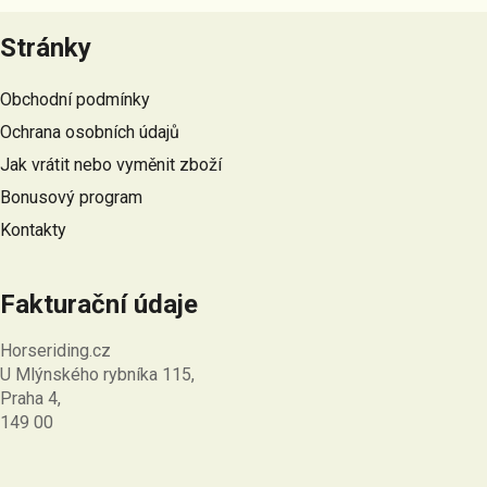
Z
á
Stránky
p
a
Obchodní podmínky
t
Ochrana osobních údajů
í
Jak vrátit nebo vyměnit zboží
Bonusový program
Kontakty
Fakturační údaje
Horseriding.cz
U Mlýnského rybníka 115,
Praha 4,
149 00