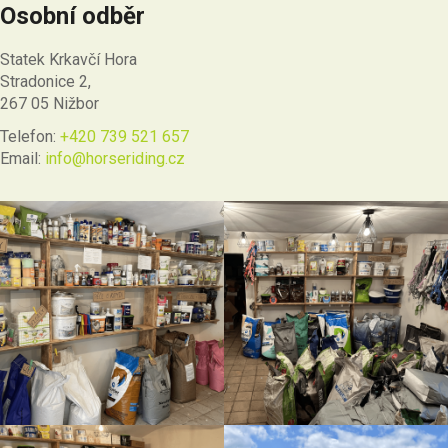
Osobní odběr
Statek Krkavčí Hora
Stradonice 2,
267 05 Nižbor
Telefon:
+420 739 521 657
Email:
info@horseriding.cz