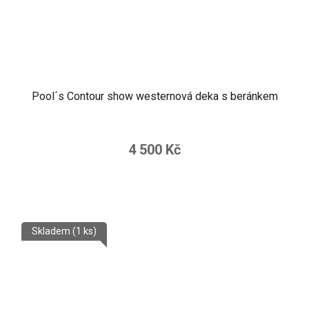
Pool´s Contour show westernová deka s beránkem
4 500 Kč
Skladem
(1 ks)