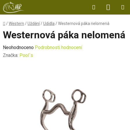
Přejít
Hledat
NÁKUP
na
obsah
KOŠÍK
Domů
/
Western
/
Uždění
/
Udidla
/
Westernová páka nelomená
Westernová páka nelomená
Průměrné
Neohodnoceno
Podrobnosti hodnocení
hodnocení
Značka:
Pool´s
produktu
je
0,0
z
5
hvězdiček.