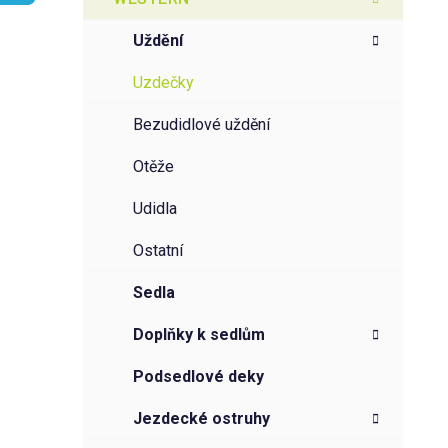
r
o
a
r
uždění
i
n
e
n
uzdečky
í
bezudidlové uždění
p
a
otěže
n
udidla
e
l
ostatní
sedla
doplňky k sedlům
podsedlové deky
jezdecké ostruhy