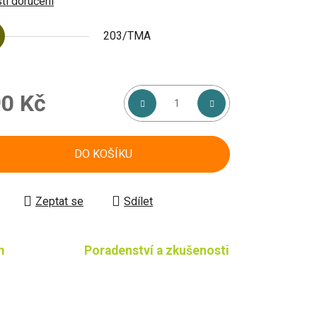
i doručení
203/TMA
0 Kč
á cena:
DO KOŠÍKU
Zeptat se
Sdílet
m
Poradenství a zkušenosti