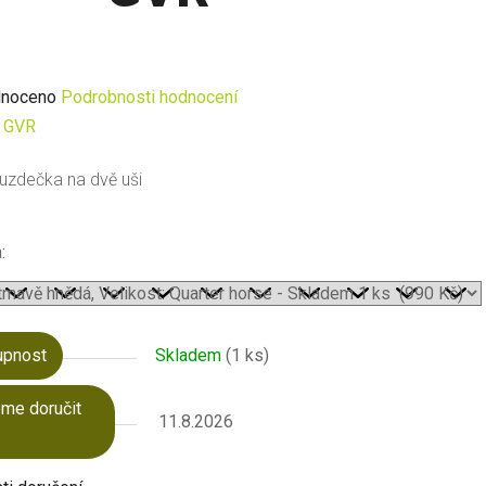
né
noceno
Podrobnosti hodnocení
ení
:
GVR
u
í uzdečka na dvě uši
:
ek.
upnost
Skladem
(1 ks)
me doručit
11.8.2026