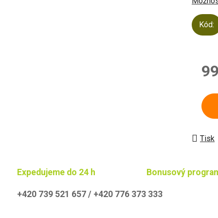
Možnost
Kód:
99
Měrn
Tisk
Expedujeme do 24 h
Bonusový progra
+420 739 521 657 / +420 776 373 333