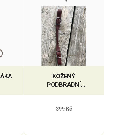
PÁKA
KOŽENÝ
PODBRADNÍ
ŘEMÍNEK PREMIUM
HARNESS
399 Kč