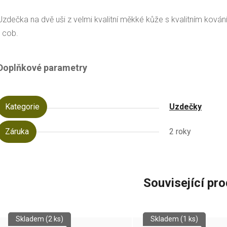
Uzdečka na dvě uši z velmi kvalitní měkké kůže s kvalitním ková
- cob.
Doplňkové parametry
Kategorie
Uzdečky
Záruka
2 roky
Související pr
Skladem
(2 ks)
Skladem
(1 ks)