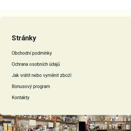
Z
á
p
Stránky
a
t
Obchodní podmínky
í
Ochrana osobních údajů
Jak vrátit nebo vyměnit zboží
Bonusový program
Kontakty