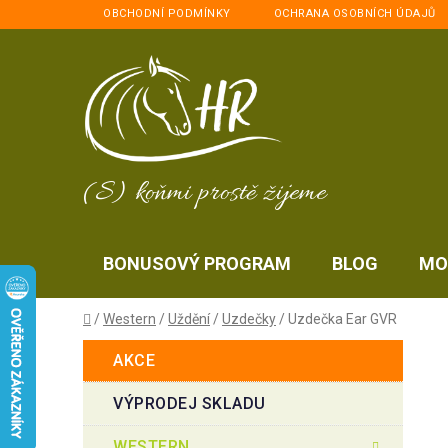
Přejít
OBCHODNÍ PODMÍNKY
OCHRANA OSOBNÍCH ÚDAJŮ
na
obsah
(S) koňmi prostě žijeme
BONUSOVÝ PROGRAM
BLOG
MO
Domů
/
Western
/
Uždění
/
Uzdečky
/
Uzdečka Ear GVR
P
K
Přeskočit
AKCE
a
kategorie
o
t
s
VÝPRODEJ SKLADU
e
t
g
WESTERN