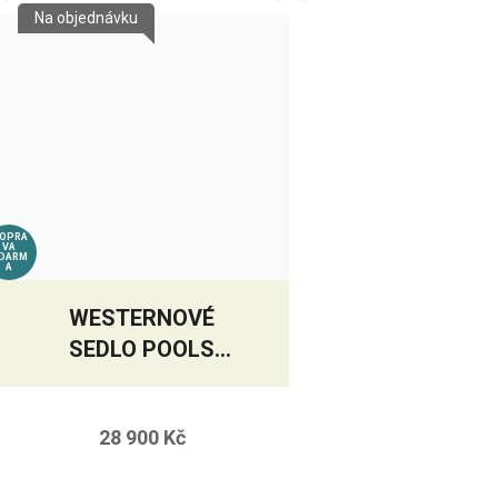
Na objednávku
OPRA
VA
DARM
A
WESTERNOVÉ
SEDLO POOLS
REGULAR REINER
28 900 Kč