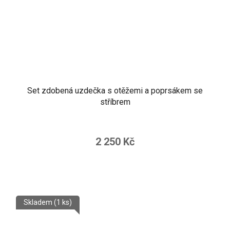
Set zdobená uzdečka s otěžemi a poprsákem se
stříbrem
Průměrné
hodnocení
2 250 Kč
produktu
je
5,0
z
Skladem
(1 ks)
5
hvězdiček.