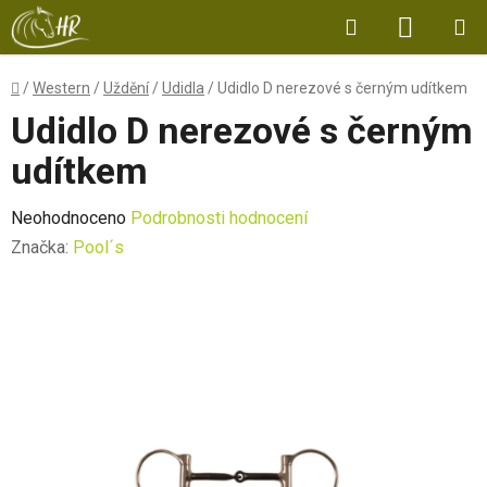
Přejít
Hledat
NÁKUP
na
obsah
KOŠÍK
Domů
/
Western
/
Uždění
/
Udidla
/
Udidlo D nerezové s černým udítkem
Udidlo D nerezové s černým
udítkem
Průměrné
Neohodnoceno
Podrobnosti hodnocení
hodnocení
Značka:
Pool´s
produktu
je
0,0
z
5
hvězdiček.