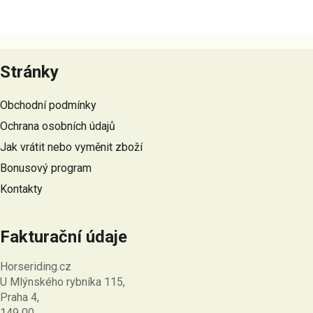
Z
á
Stránky
p
a
Obchodní podmínky
t
Ochrana osobních údajů
í
Jak vrátit nebo vyměnit zboží
Bonusový program
Kontakty
Fakturační údaje
Horseriding.cz
U Mlýnského rybníka 115,
Praha 4,
149 00